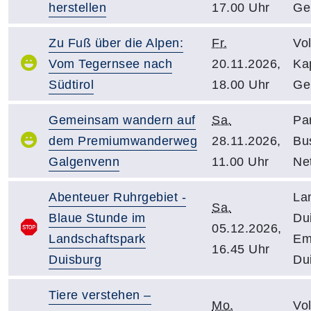
herstellen
17.00 Uhr
Ge
Zu Fuß über die Alpen:
Fr.
Vo
Vom Tegernsee nach
20.11.2026,
Kap
Südtirol
18.00 Uhr
Ge
Gemeinsam wandern auf
Sa.
Pa
dem Premiumwanderweg
28.11.2026,
Bu
Galgenvenn
11.00 Uhr
Net
Abenteuer Ruhrgebiet -
La
Sa.
Blaue Stunde im
Du
05.12.2026,
Landschaftspark
Em
16.45 Uhr
Duisburg
Du
Tiere verstehen –
Mo.
Vo