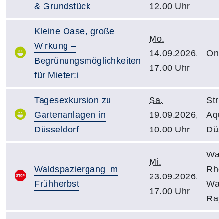
& Grundstück
12.00 Uhr
Kleine Oase, große
Mo.
Wirkung –
14.09.2026,
On
Begrünungsmöglichkeiten
17.00 Uhr
für Mieter:i
Tagesexkursion zu
Sa.
St
Gartenanlagen in
19.09.2026,
Aq
Düsseldorf
10.00 Uhr
Dü
Wal
Mi.
Waldspaziergang im
Rh
23.09.2026,
Frühherbst
Wa
17.00 Uhr
Ra