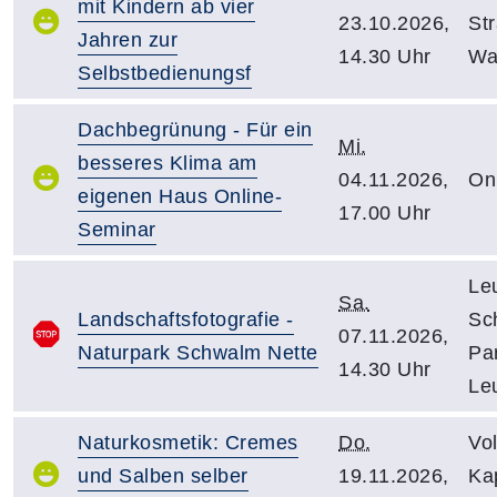
mit Kindern ab vier
23.10.2026,
Str
Jahren zur
14.30 Uhr
Wa
Selbstbedienungsf
Dachbegrünung - Für ein
Mi.
besseres Klima am
04.11.2026,
On
eigenen Haus Online-
17.00 Uhr
Seminar
Le
Sa.
Landschaftsfotografie -
Sc
07.11.2026,
Naturpark Schwalm Nette
Pa
14.30 Uhr
Le
Naturkosmetik: Cremes
Do.
Vo
und Salben selber
19.11.2026,
Kap