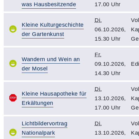
was Hausbesitzende
17.00 Uhr
Di.
Vo
Kleine Kulturgeschichte
06.10.2026,
Kap
der Gartenkunst
15.30 Uhr
Ge
Fr.
Wandern und Wein an
09.10.2026,
Edi
der Mosel
14.30 Uhr
Di.
Vo
Kleine Hausapotheke für
13.10.2026,
Kap
Erkältungen
17.00 Uhr
Ge
Lichtbildervortrag
Di.
Vo
Nationalpark
13.10.2026,
Kap