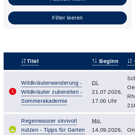
Filter leeren
Titel
Beginn
–
Sc
Wildkräuterwanderung -
Di.
Oe
Wildkräuter zubereiten -
21.07.2026,
Rhe
Sommerakademie
17.00 Uhr
21
Regenwasser sinnvoll
Mo.
nutzen - Tipps für Garten
14.09.2026,
On