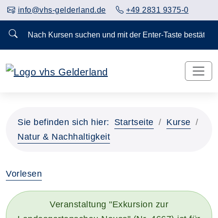
info@vhs-gelderland.de
+49 2831 9375-0
Nach Kursen suchen und mit der Enter-Taste bestä
Vorheriges Slider-Bild anzeigen
Näch
Sie befinden sich hier:
Startseite
Kurse
Natur & Nachhaltigkeit
Vorlesen
Veranstaltung "Exkursion zur