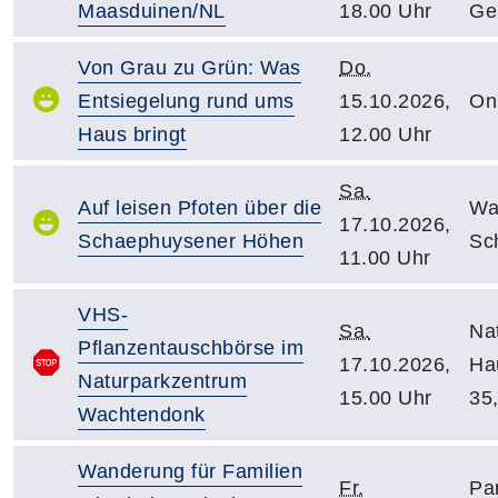
Maasduinen/NL
18.00 Uhr
Ge
Von Grau zu Grün: Was
Do.
Entsiegelung rund ums
15.10.2026,
On
Haus bringt
12.00 Uhr
Sa.
Auf leisen Pfoten über die
Wa
17.10.2026,
Schaephuysener Höhen
Sc
11.00 Uhr
VHS-
Sa.
Na
Pflanzentauschbörse im
17.10.2026,
Hau
Naturparkzentrum
15.00 Uhr
35
Wachtendonk
Wanderung für Familien
Fr.
Pa