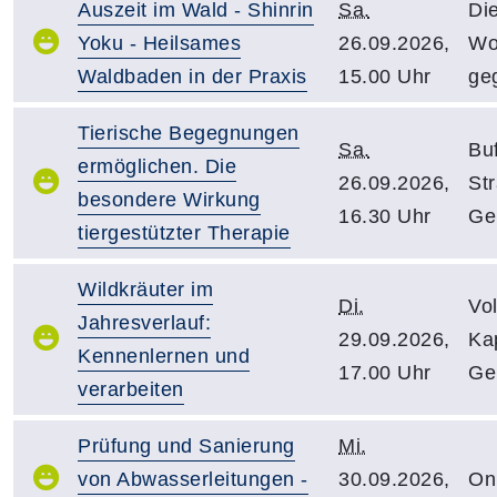
Auszeit im Wald - Shinrin
Sa.
Di
Yoku - Heilsames
26.09.2026,
Wo
Waldbaden in der Praxis
15.00 Uhr
ge
Tierische Begegnungen
Sa.
Bu
ermöglichen. Die
26.09.2026,
St
besondere Wirkung
16.30 Uhr
Ge
tiergestützter Therapie
Wildkräuter im
Di.
Vo
Jahresverlauf:
29.09.2026,
Kap
Kennenlernen und
17.00 Uhr
Ge
verarbeiten
Prüfung und Sanierung
Mi.
von Abwasserleitungen -
30.09.2026,
On