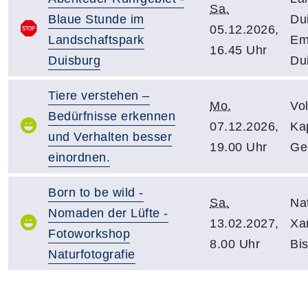
Sa.
Blaue Stunde im
Du
05.12.2026,
Landschaftspark
Em
16.45 Uhr
Duisburg
Du
Tiere verstehen –
Mo.
Vo
Bedürfnisse erkennen
07.12.2026,
Kap
und Verhalten besser
19.00 Uhr
Ge
einordnen.
Born to be wild -
Sa.
Na
Nomaden der Lüfte -
13.02.2027,
Xan
Fotoworkshop
8.00 Uhr
Bis
Naturfotografie