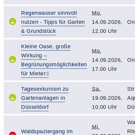
Regenwasser sinnvoll
Mo.
nutzen - Tipps für Garten
14.09.2026,
On
& Grundstück
12.00 Uhr
Kleine Oase, große
Mo.
Wirkung –
14.09.2026,
On
Begrünungsmöglichkeiten
17.00 Uhr
für Mieter:i
Tagesexkursion zu
Sa.
St
Gartenanlagen in
19.09.2026,
Aq
Düsseldorf
10.00 Uhr
Dü
Wal
Mi.
Waldspaziergang im
Rh