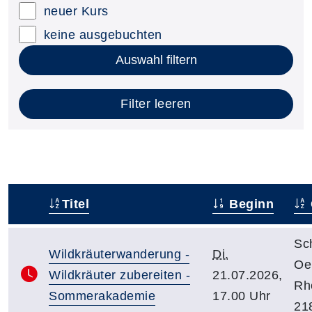
neuer Kurs
keine ausgebuchten
Auswahl filtern
Filter leeren
Titel
Beginn
–
Sc
Wildkräuterwanderung -
Di.
Oe
Wildkräuter zubereiten -
21.07.2026,
Rhe
Sommerakademie
17.00 Uhr
21