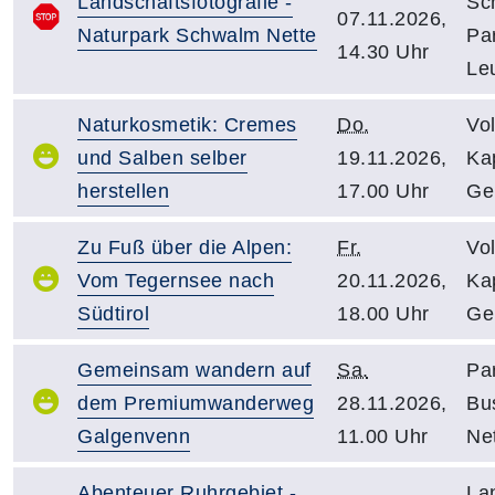
Landschaftsfotografie -
Sc
07.11.2026,
Naturpark Schwalm Nette
Pa
14.30 Uhr
Le
Naturkosmetik: Cremes
Do.
Vo
und Salben selber
19.11.2026,
Kap
herstellen
17.00 Uhr
Ge
Zu Fuß über die Alpen:
Fr.
Vo
Vom Tegernsee nach
20.11.2026,
Kap
Südtirol
18.00 Uhr
Ge
Gemeinsam wandern auf
Sa.
Pa
dem Premiumwanderweg
28.11.2026,
Bu
Galgenvenn
11.00 Uhr
Net
Abenteuer Ruhrgebiet -
La