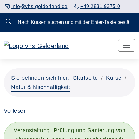
info@vhs-gelderland.de
+49 2831 9375-0
Nach Kursen suchen und mit der Enter-Taste bestä
Vorheriges Slider-Bild anzeigen
Näch
Sie befinden sich hier:
Startseite
Kurse
Natur & Nachhaltigkeit
Vorlesen
Veranstaltung "Prüfung und Sanierung von