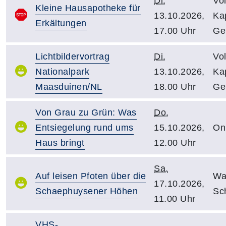
Di.
Vo
Kleine Hausapotheke für
13.10.2026,
Kap
Erkältungen
17.00 Uhr
Ge
Lichtbildervortrag
Di.
Vo
Nationalpark
13.10.2026,
Kap
Maasduinen/NL
18.00 Uhr
Ge
Von Grau zu Grün: Was
Do.
Entsiegelung rund ums
15.10.2026,
On
Haus bringt
12.00 Uhr
Sa.
Auf leisen Pfoten über die
Wa
17.10.2026,
Schaephuysener Höhen
Sc
11.00 Uhr
VHS-