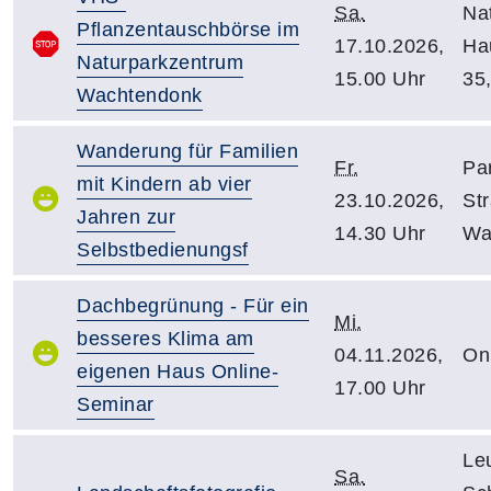
Sa.
Na
Pflanzentauschbörse im
17.10.2026,
Hau
Naturparkzentrum
15.00 Uhr
35
Wachtendonk
Wanderung für Familien
Fr.
Pa
mit Kindern ab vier
23.10.2026,
Str
Jahren zur
14.30 Uhr
Wa
Selbstbedienungsf
Dachbegrünung - Für ein
Mi.
besseres Klima am
04.11.2026,
On
eigenen Haus Online-
17.00 Uhr
Seminar
Le
Sa.