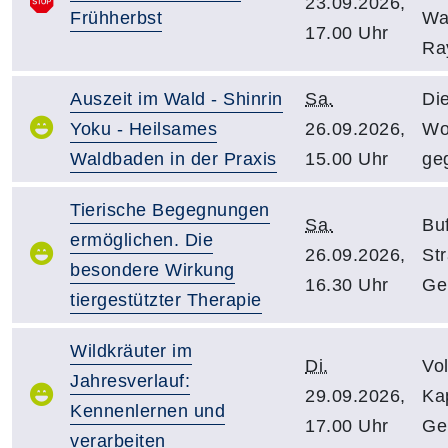
23.09.2026,
Frühherbst
Wa
17.00 Uhr
Ra
Auszeit im Wald - Shinrin
Sa.
Di
Yoku - Heilsames
26.09.2026,
Wo
Waldbaden in der Praxis
15.00 Uhr
ge
Tierische Begegnungen
Sa.
Bu
ermöglichen. Die
26.09.2026,
St
besondere Wirkung
16.30 Uhr
Ge
tiergestützter Therapie
Wildkräuter im
Di.
Vo
Jahresverlauf:
29.09.2026,
Kap
Kennenlernen und
17.00 Uhr
Ge
verarbeiten