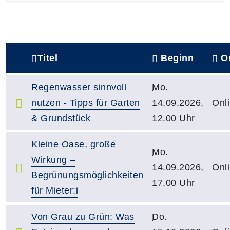
Titel
Beginn
Or
–
Regenwasser sinnvoll
Mo.
nutzen - Tipps für Garten
14.09.2026,
Onl
& Grundstück
12.00 Uhr
Kleine Oase, große
Mo.
Wirkung –
14.09.2026,
Onl
Begrünungsmöglichkeiten
17.00 Uhr
für Mieter:i
Von Grau zu Grün: Was
Do.