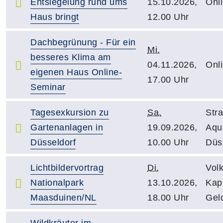
Entsiegelung rund ums
15.10.2026,
Onl
Haus bringt
12.00 Uhr
Dachbegrünung - Für ein
Mi.
besseres Klima am
04.11.2026,
Onl
eigenen Haus Online-
17.00 Uhr
Seminar
Tagesexkursion zu
Sa.
Str
Gartenanlagen in
19.09.2026,
Aqu
Düsseldorf
10.00 Uhr
Düs
Lichtbildervortrag
Di.
Vol
Nationalpark
13.10.2026,
Kapu
Maasduinen/NL
18.00 Uhr
Gel
Wildkräuter im