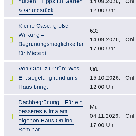
nutzen - Tipps für Garten
14.09.2026,
Onl
& Grundstück
12.00 Uhr
Kleine Oase, große
Mo.
Wirkung –
14.09.2026,
Onl
Begrünungsmöglichkeiten
17.00 Uhr
für Mieter:i
Von Grau zu Grün: Was
Do.
Entsiegelung rund ums
15.10.2026,
Onl
Haus bringt
12.00 Uhr
Dachbegrünung - Für ein
Mi.
besseres Klima am
04.11.2026,
Onl
eigenen Haus Online-
17.00 Uhr
Seminar