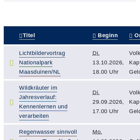
Titel
Beginn
Or
–
Lichtbildervortrag
Di.
Vol
Nationalpark
13.10.2026,
Kapu
Maasduinen/NL
18.00 Uhr
Gel
Wildkräuter im
Di.
Vol
Jahresverlauf:
29.09.2026,
Kapu
Kennenlernen und
17.00 Uhr
Gel
verarbeiten
Regenwasser sinnvoll
Mo.