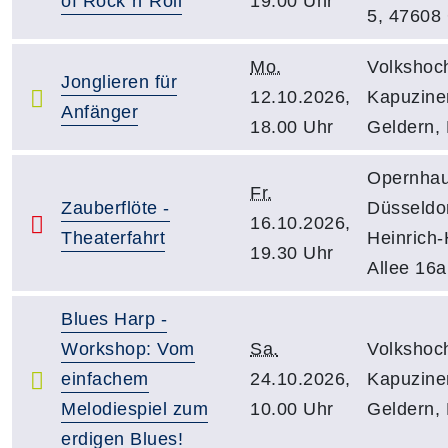
of Rock´n´Roll
19.00 Uhr
5, 47608
Mo.
Volkshoc
Jonglieren für
12.10.2026,
Kapuziner
Anfänger
18.00 Uhr
Geldern,
Opernha
Fr.
Zauberflöte -
Düsseldor
16.10.2026,
Theaterfahrt
Heinrich-
19.30 Uhr
Allee 16a
Blues Harp -
Workshop: Vom
Sa.
Volkshoc
einfachem
24.10.2026,
Kapuziner
Melodiespiel zum
10.00 Uhr
Geldern,
erdigen Blues!