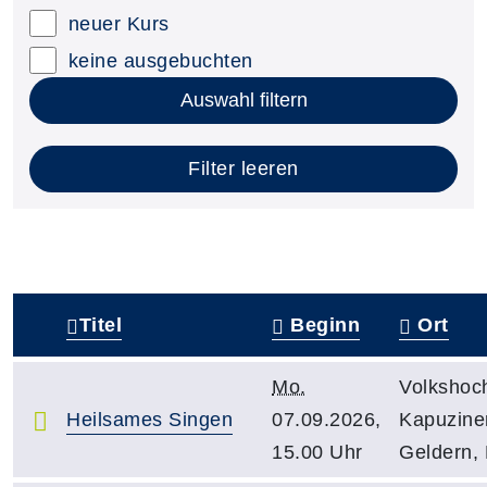
neuer Kurs
keine ausgebuchten
Auswahl filtern
Filter leeren
Titel
Beginn
Ort
–
Mo.
Volkshoc
Heilsames Singen
07.09.2026,
Kapuziner
15.00 Uhr
Geldern,