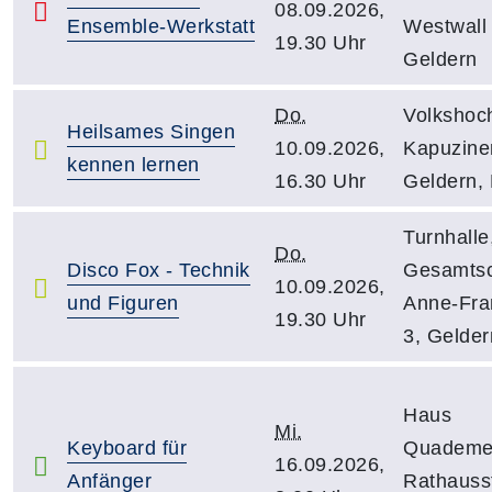
08.09.2026,
Ensemble-Werkstatt
Westwall 
19.30 Uhr
Geldern
Do.
Volkshoc
Heilsames Singen
10.09.2026,
Kapuziner
kennen lernen
16.30 Uhr
Geldern,
Turnhalle,
Do.
Disco Fox - Technik
Gesamtsc
10.09.2026,
und Figuren
Anne-Fran
19.30 Uhr
3, Gelder
Haus
Mi.
Keyboard für
Quademe
16.09.2026,
Anfänger
Rathausst