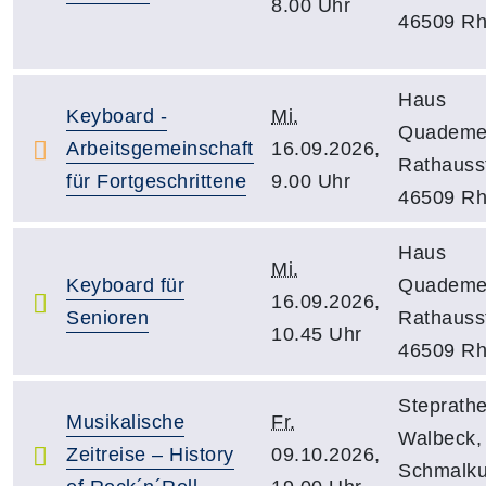
8.00 Uhr
46509 Rh
Haus
Keyboard -
Mi.
Quademe
Arbeitsgemeinschaft
16.09.2026,
Rathausst
für Fortgeschrittene
9.00 Uhr
46509 Rh
Haus
Mi.
Keyboard für
Quademe
16.09.2026,
Senioren
Rathausst
10.45 Uhr
46509 Rh
Steprath
Musikalische
Fr.
Walbeck,
Zeitreise – History
09.10.2026,
Schmalku