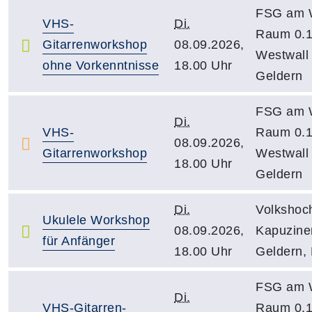
FSG am W
VHS-
Di.
Raum 0.1
Gitarrenworkshop
08.09.2026,
Westwall 
ohne Vorkenntnisse
18.00 Uhr
Geldern
FSG am W
Di.
VHS-
Raum 0.1
08.09.2026,
Gitarrenworkshop
Westwall 
18.00 Uhr
Geldern
Di.
Volkshoc
Ukulele Workshop
08.09.2026,
Kapuziner
für Anfänger
18.00 Uhr
Geldern,
FSG am W
Di.
VHS-Gitarren-
Raum 0.1