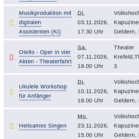
Musikproduktion mit
Di.
Volkshoc
digitalen
03.11.2026,
Kapuziner
Assistenten (KI)
17.30 Uhr
Geldern,
Sa.
Theater
Otello - Oper in vier
07.11.2026,
Krefeld,T
Akten - Theaterfahrt
18.00 Uhr
3
Di.
Volkshoc
Ukulele Workshop
10.11.2026,
Kapuziner
für Anfänger
18.00 Uhr
Geldern,
Mo.
Volkshoc
Heilsames Singen
23.11.2026,
Kapuziner
15.00 Uhr
Geldern,