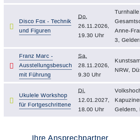
Turnhalle,
Do.
Disco Fox - Technik
Gesamtsc
26.11.2026,
und Figuren
Anne-Fran
19.30 Uhr
3, Gelder
Franz Marc -
Sa.
Kunstsa
Ausstellungsbesuch
28.11.2026,
NRW, Düs
mit Führung
9.30 Uhr
Di.
Volkshoc
Ukulele Workshop
12.01.2027,
Kapuziner
für Fortgeschrittene
18.00 Uhr
Geldern,
Ihre Ansprechpartner