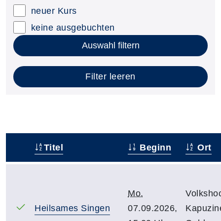
neuer Kurs
keine ausgebuchten
Auswahl filtern
Filter leeren
Titel
Beginn
Ort
–
Mo.
Volksho
Heilsames Singen
07.09.2026,
Kapuzine