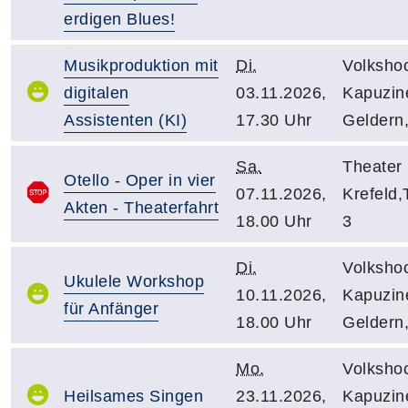
erdigen Blues!
Musikproduktion mit
Di.
Volksho
digitalen
03.11.2026,
Kapuzine
Assistenten (KI)
17.30 Uhr
Geldern
Sa.
Theater
Otello - Oper in vier
07.11.2026,
Krefeld,
Akten - Theaterfahrt
18.00 Uhr
3
Di.
Volksho
Ukulele Workshop
10.11.2026,
Kapuzine
für Anfänger
18.00 Uhr
Geldern
Mo.
Volksho
Heilsames Singen
23.11.2026,
Kapuzine