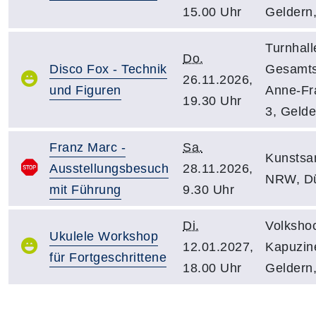
15.00 Uhr
Geldern
Turnhalle
Do.
Disco Fox - Technik
Gesamts
26.11.2026,
und Figuren
Anne-Fra
19.30 Uhr
3, Gelde
Franz Marc -
Sa.
Kunsts
Ausstellungsbesuch
28.11.2026,
NRW, Dü
mit Führung
9.30 Uhr
Di.
Volksho
Ukulele Workshop
12.01.2027,
Kapuzine
für Fortgeschrittene
18.00 Uhr
Geldern