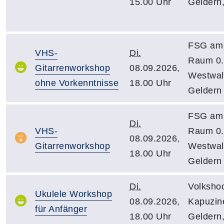
15.00 Uhr
Geldern
FSG am 
VHS-
Di.
Raum 0.
Gitarrenworkshop
08.09.2026,
Westwall
ohne Vorkenntnisse
18.00 Uhr
Geldern
FSG am 
Di.
VHS-
Raum 0.
08.09.2026,
Gitarrenworkshop
Westwall
18.00 Uhr
Geldern
Di.
Volksho
Ukulele Workshop
08.09.2026,
Kapuzine
für Anfänger
18.00 Uhr
Geldern