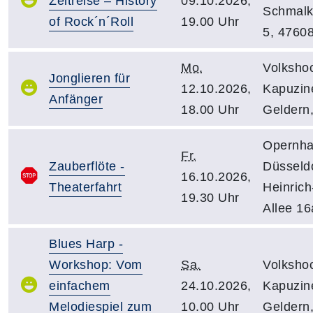
Zeitreise – History
09.10.2026,
Schmalk
of Rock´n´Roll
19.00 Uhr
5, 4760
Mo.
Volksho
Jonglieren für
12.10.2026,
Kapuzine
Anfänger
18.00 Uhr
Geldern
Opernh
Fr.
Zauberflöte -
Düsseldo
16.10.2026,
Theaterfahrt
Heinrich
19.30 Uhr
Allee 16
Blues Harp -
Workshop: Vom
Sa.
Volksho
einfachem
24.10.2026,
Kapuzine
Melodiespiel zum
10.00 Uhr
Geldern