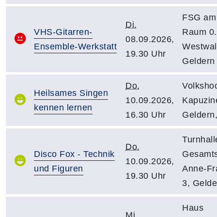
FSG am 
Di.
VHS-Gitarren-
Raum 0.
08.09.2026,
Ensemble-Werkstatt
Westwall
19.30 Uhr
Geldern
Do.
Volksho
Heilsames Singen
10.09.2026,
Kapuzine
kennen lernen
16.30 Uhr
Geldern
Turnhalle
Do.
Disco Fox - Technik
Gesamts
10.09.2026,
und Figuren
Anne-Fra
19.30 Uhr
3, Gelde
Haus
Mi.