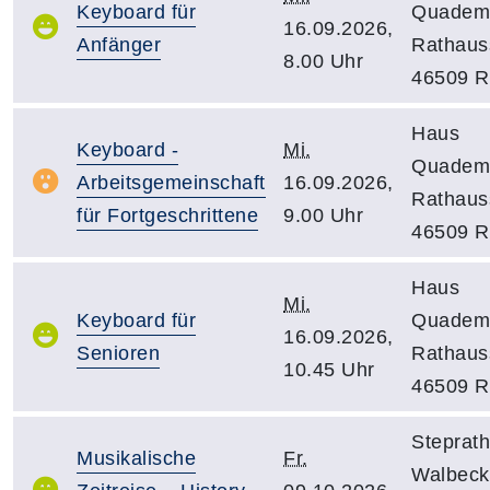
Keyboard für
Quademe
16.09.2026,
Anfänger
Rathauss
8.00 Uhr
46509 R
Haus
Keyboard -
Mi.
Quademe
Arbeitsgemeinschaft
16.09.2026,
Rathauss
für Fortgeschrittene
9.00 Uhr
46509 R
Haus
Mi.
Keyboard für
Quademe
16.09.2026,
Senioren
Rathauss
10.45 Uhr
46509 R
Steprat
Musikalische
Fr.
Walbeck