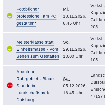
Volksh
Fotobücher
Mi.
Kapuzin
professionell am PC
18.11.2026,
Gelder
gestalten*
8.45 Uhr
205
Volksh
Meisterklasse statt
So.
Kapuzin
Einheitsmasse - Vom
29.11.2026,
Gelder
Sehen zum Gestalten
10.00 Uhr
105
Abenteuer
Landsc
Ruhrgebiet - Blaue
Sa.
Duisbu
Stunde im
05.12.2026,
Emscher
Landschaftspark
16.45 Uhr
47137 
Duisburg