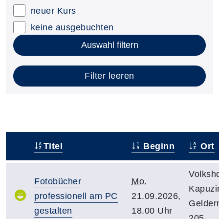
neuer Kurs
keine ausgebuchten
Auswahl filtern
Filter leeren
Titel
Beginn
Ort
–
Volksh
Fotobücher
Mo.
Kapuzin
professionell am PC
21.09.2026,
Gelder
gestalten
18.00 Uhr
205