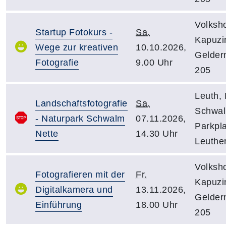
Volksh
Startup Fotokurs -
Sa.
Kapuzin
Wege zur kreativen
10.10.2026,
Gelder
Fotografie
9.00 Uhr
205
Leuth,
Landschaftsfotografie
Sa.
Schwal
- Naturpark Schwalm
07.11.2026,
Parkpla
Nette
14.30 Uhr
Leuthe
Volksh
Fotografieren mit der
Fr.
Kapuzin
Digitalkamera und
13.11.2026,
Gelder
Einführung
18.00 Uhr
205