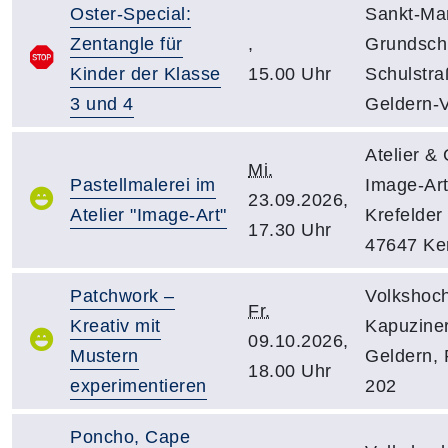
Oster-Special:
Sankt-Mar
Zentangle für
,
Grundsch
Kinder der Klasse
15.00 Uhr
Schulstra
3 und 4
Geldern-V
Atelier & 
Mi.
Pastellmalerei im
Image-Ar
23.09.2026,
Atelier "Image-Art"
Krefelder 
17.30 Uhr
47647 Ke
Patchwork –
Volkshoch
Fr.
Kreativ mit
Kapuziner
09.10.2026,
Mustern
Geldern,
18.00 Uhr
experimentieren
202
Poncho, Cape