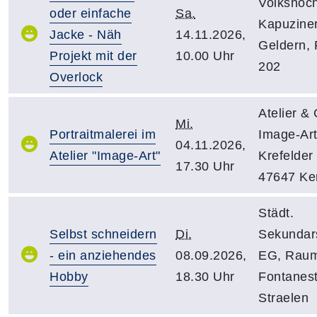
Volkshoch
oder einfache
Sa.
Kapuziner
Jacke - Näh
14.11.2026,
Geldern,
Projekt mit der
10.00 Uhr
202
Overlock
Atelier & 
Mi.
Portraitmalerei im
Image-Ar
04.11.2026,
Atelier "Image-Art"
Krefelder 
17.30 Uhr
47647 Ke
Städt.
Selbst schneidern
Di.
Sekundar
- ein anziehendes
08.09.2026,
EG, Raum
Hobby
18.30 Uhr
Fontanest
Straelen