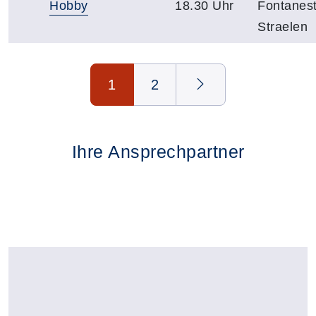
Hobby
18.30 Uhr
Fontanest
Straelen
Seite 1 von 2
1
2
Ihre Ansprechpartner