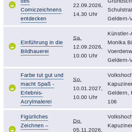
des
Grundsch
22.09.2026,
Comiczeichnens
Schulstra
14.30 Uhr
entdecken
Geldern-V
Künstler-A
Sa.
Einführung in die
Monika B
12.09.2026,
Bildhauerei
Voerdenw
10.00 Uhr
Geldern-V
Farbe tut gut und
Volkshoch
So.
macht Spaß -
Kapuziner
10.01.2027,
Erlebnis-
Geldern,
10.00 Uhr
Acrylmalerei
106
Figürliches
Volkshoch
Do.
Zeichnen –
Kapuziner
05.11.2026,