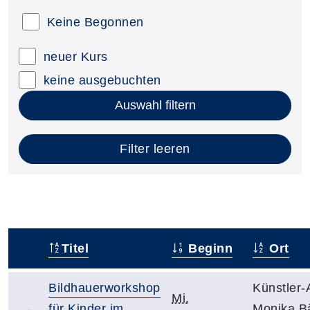
Keine Begonnen
neuer Kurs
keine ausgebuchten
Auswahl filtern
Filter leeren
Titel
Beginn
Ort
–
Bildhauerworkshop
Künstler-A
Mi.
für Kinder im
Monika B