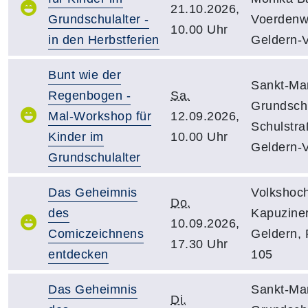
21.10.2026,
Grundschulalter -
Voerdenw
10.00 Uhr
in den Herbstferien
Geldern-V
Bunt wie der
Sankt-Mar
Regenbogen -
Sa.
Grundsch
Mal-Workshop für
12.09.2026,
Schulstra
Kinder im
10.00 Uhr
Geldern-V
Grundschulalter
Das Geheimnis
Volkshoch
Do.
des
Kapuziner
10.09.2026,
Comiczeichnens
Geldern,
17.30 Uhr
entdecken
105
Das Geheimnis
Sankt-Mar
Di.