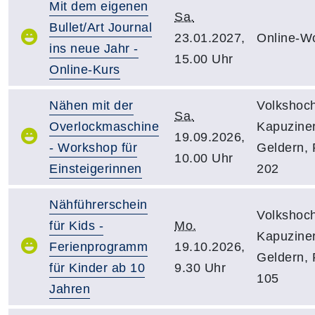
Mit dem eigenen
Sa.
Bullet/Art Journal
23.01.2027,
Online-W
ins neue Jahr -
15.00 Uhr
Online-Kurs
Nähen mit der
Volkshoch
Sa.
Overlockmaschine
Kapuziner
19.09.2026,
- Workshop für
Geldern,
10.00 Uhr
Einsteigerinnen
202
Nähführerschein
Volkshoch
für Kids -
Mo.
Kapuziner
Ferienprogramm
19.10.2026,
Geldern,
für Kinder ab 10
9.30 Uhr
105
Jahren