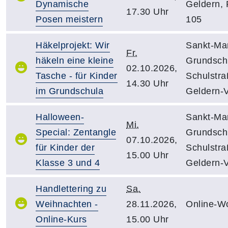
Dynamische
Geldern,
17.30 Uhr
Posen meistern
105
Häkelprojekt: Wir
Sankt-Mar
Fr.
häkeln eine kleine
Grundsch
02.10.2026,
Tasche - für Kinder
Schulstra
14.30 Uhr
im Grundschula
Geldern-V
Halloween-
Sankt-Mar
Mi.
Special: Zentangle
Grundsch
07.10.2026,
für Kinder der
Schulstra
15.00 Uhr
Klasse 3 und 4
Geldern-V
Handlettering zu
Sa.
Weihnachten -
28.11.2026,
Online-W
Online-Kurs
15.00 Uhr