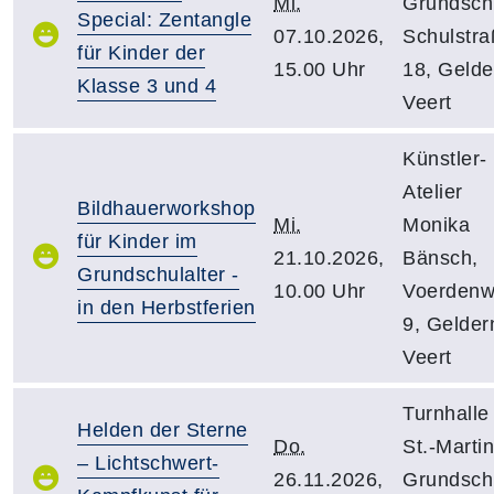
Mi.
Grundsch
Special: Zentangle
07.10.2026,
Schulstr
für Kinder der
15.00 Uhr
18, Gelde
Klasse 3 und 4
Veert
Künstler-
Atelier
Bildhauerworkshop
Mi.
Monika
für Kinder im
21.10.2026,
Bänsch,
Grundschulalter -
10.00 Uhr
Voerden
in den Herbstferien
9, Gelder
Veert
Turnhalle
Helden der Sterne
Do.
St.-Martin
– Lichtschwert-
26.11.2026,
Grundsch