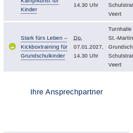
Kampfkunst für
14.30 Uhr
Schulstra
Kinder
Veert
Turnhalle
Stark fürs Leben –
Do.
St.-Martin
Kickboxtraining für
07.01.2027,
Grundsch
Grundschulkinder
14.30 Uhr
Schulstra
Veert
Ihre Ansprechpartner