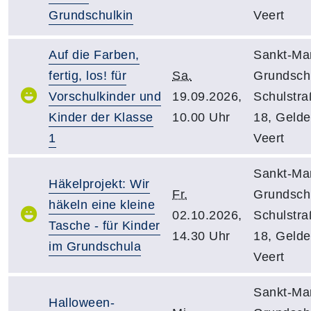
Grundschulkin
Veert
Auf die Farben,
Sankt-Mar
fertig, los! für
Sa.
Grundsch
Vorschulkinder und
19.09.2026,
Schulstr
Kinder der Klasse
10.00 Uhr
18, Gelde
1
Veert
Sankt-Mar
Häkelprojekt: Wir
Fr.
Grundsch
häkeln eine kleine
02.10.2026,
Schulstr
Tasche - für Kinder
14.30 Uhr
18, Gelde
im Grundschula
Veert
Sankt-Mar
Halloween-