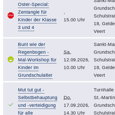
Sankt-Mar
Oster-Special:
Grundsch
Zentangle für
,
Schulstr
Kinder der Klasse
15.00 Uhr
18, Gelde
3 und 4
Veert
Bunt wie der
Sankt-Mar
Regenbogen -
Sa.
Grundsch
Mal-Workshop für
12.09.2026,
Schulstr
Kinder im
10.00 Uhr
18, Gelde
Grundschulalter
Veert
Mut tut gut -
Turnhalle
Selbstbehauptung
Do.
St.-Martin
und -verteidigung
17.09.2026,
Grundsch
für alle
14.30 Uhr
Schulstra