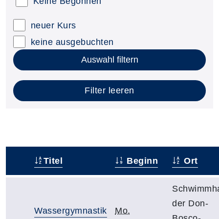
Keine Begonnen
neuer Kurs
keine ausgebuchten
Auswahl filtern
Filter leeren
Titel
Beginn
Ort
–
Schwimmha
der Don-
Wassergymnastik
Mo.
Bosco-