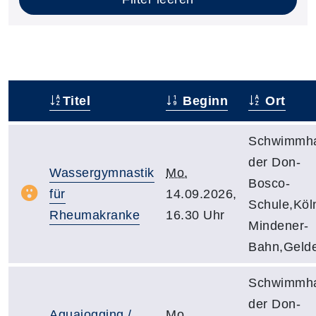
Titel
Beginn
Ort
–
Schwimmha
der Don-
Wassergymnastik
Mo.
Bosco-
für
14.09.2026,
Schule,Köl
Rheumakranke
16.30 Uhr
Mindener-
Bahn,Geld
Schwimmha
der Don-
Aquajogging /
Mo.