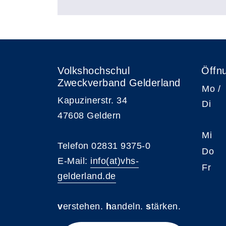
Volkshochschul
Öffn
Zweckverband Gelderland
Mo /
Kapuzinerstr. 34
Di
47608 Geldern
Mi
Telefon 02831 9375-0
Do
E-Mail:
info(at)vhs-
Fr
gelderland.de
v
erstehen.
h
andeln.
s
tärken.