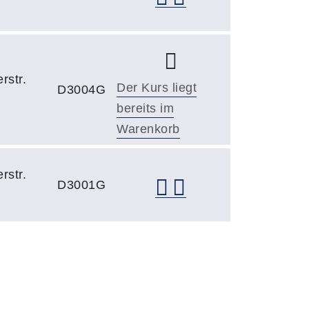
rstr.
Der Kurs liegt
D3004G
bereits im
Warenkorb
rstr.
D3001G