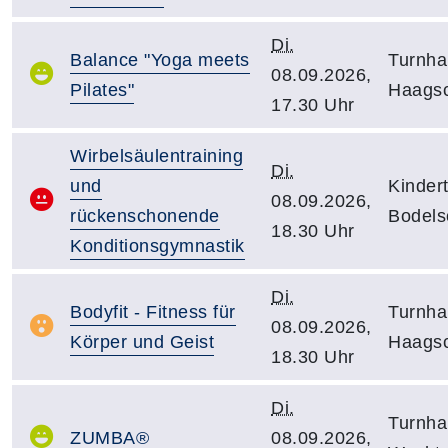
Di.
Balance "Yoga meets
Turnha
08.09.2026,
Pilates"
Haagsc
17.30 Uhr
Wirbelsäulentraining
Di.
und
Kindert
08.09.2026,
rückenschonende
Bodels
18.30 Uhr
Konditionsgymnastik
Di.
Bodyfit - Fitness für
Turnha
08.09.2026,
Körper und Geist
Haagsc
18.30 Uhr
Di.
Turnha
ZUMBA®
08.09.2026,