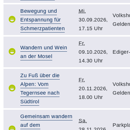
Bewegung und
Mi.
Volksh
Entspannung für
30.09.2026,
Gelder
Schmerzpatienten
17.15 Uhr
Fr.
Wandern und Wein
09.10.2026,
Ediger-
an der Mosel
14.30 Uhr
Zu Fuß über die
Fr.
Alpen: Vom
Volksh
20.11.2026,
Tegernsee nach
Gelder
18.00 Uhr
Südtirol
Gemeinsam wandern
Sa.
auf dem
Parkpl
28.11.2026,