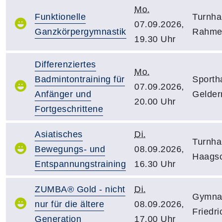
Mo.
Funktionelle
Turnha
07.09.2026,
Ganzkörpergymnastik
Rahmer
19.30 Uhr
Differenziertes
Mo.
Badmintontraining für
Sporth
07.09.2026,
Anfänger und
Gelder
20.00 Uhr
Fortgeschrittene
Asiatisches
Di.
Turnha
Bewegungs- und
08.09.2026,
Haagsc
Entspannungstraining
16.30 Uhr
ZUMBA® Gold - nicht
Di.
Gymnas
nur für die ältere
08.09.2026,
Friedr
Generation
17.00 Uhr