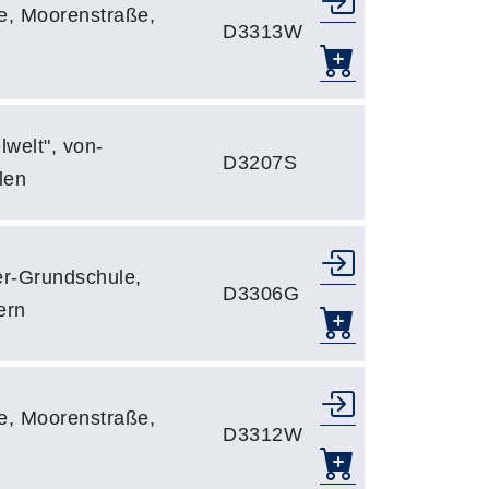
e, Moorenstraße,
D3313W
lwelt", von-
D3207S
len
er-Grundschule,
D3306G
ern
e, Moorenstraße,
D3312W