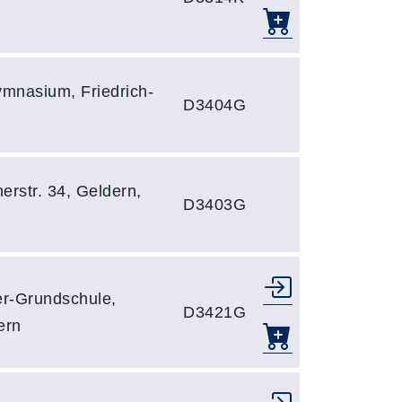
ymnasium, Friedrich-
D3404G
erstr. 34, Geldern,
D3403G
er-Grundschule,
D3421G
ern