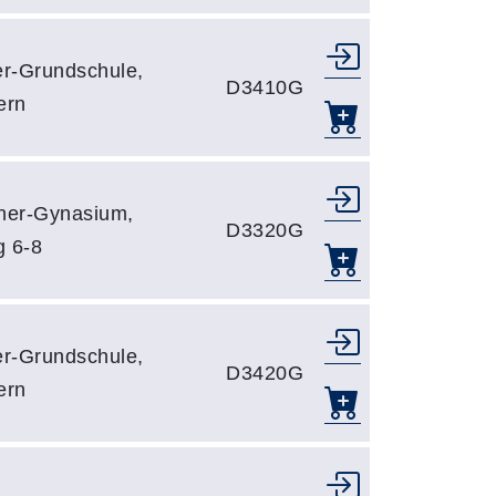
er-Grundschule,
D3410G
ern
tner-Gynasium,
D3320G
g 6-8
er-Grundschule,
D3420G
ern