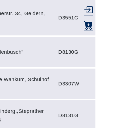
erstr. 34, Geldern,
D3551G
denbusch"
D8130G
le Wankum, Schulhof
D3307W
nderg.,Steprather
D8131G
k