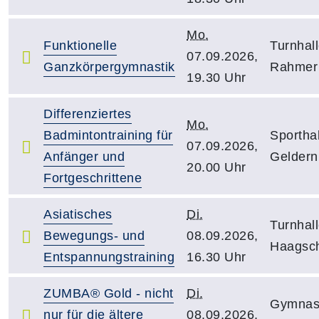
Mo.
Funktionelle
Turnhal
07.09.2026,
Ganzkörpergymnastik
Rahmer 
19.30 Uhr
Differenziertes
Mo.
Badmintontraining für
Sportha
07.09.2026,
Anfänger und
Geldern
20.00 Uhr
Fortgeschrittene
Asiatisches
Di.
Turnhal
Bewegungs- und
08.09.2026,
Haagsch
Entspannungstraining
16.30 Uhr
ZUMBA® Gold - nicht
Di.
Gymnast
nur für die ältere
08.09.2026,