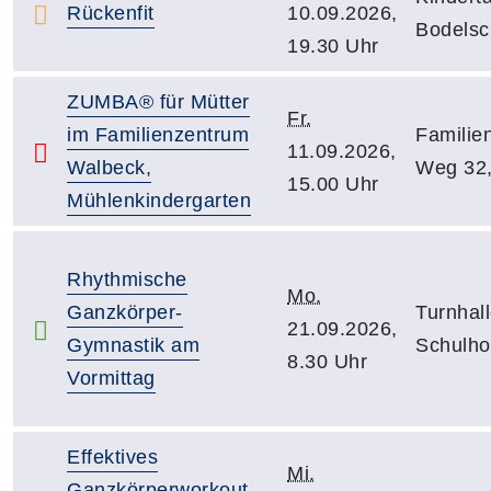
Rückenfit
10.09.2026,
Bodelsch
19.30 Uhr
ZUMBA® für Mütter
Fr.
im Familienzentrum
Familie
11.09.2026,
Walbeck,
Weg 32,
15.00 Uhr
Mühlenkindergarten
Rhythmische
Mo.
Ganzkörper-
Turnhal
21.09.2026,
Gymnastik am
Schulho
8.30 Uhr
Vormittag
Effektives
Mi.
Ganzkörperworkout