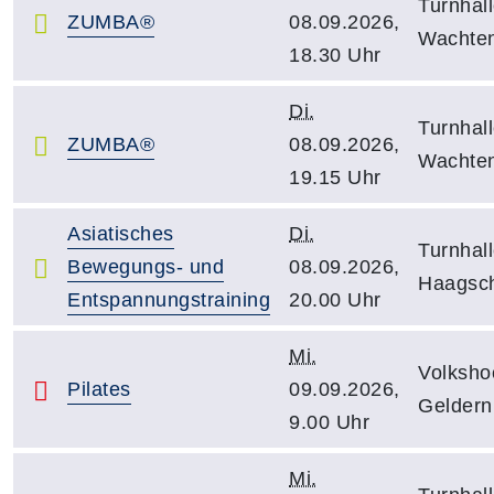
Turnhal
ZUMBA®
08.09.2026,
Wachte
18.30 Uhr
Di.
Turnhal
ZUMBA®
08.09.2026,
Wachte
19.15 Uhr
Asiatisches
Di.
Turnhal
Bewegungs- und
08.09.2026,
Haagsch
Entspannungstraining
20.00 Uhr
Mi.
Volksho
Pilates
09.09.2026,
Geldern
9.00 Uhr
Mi.