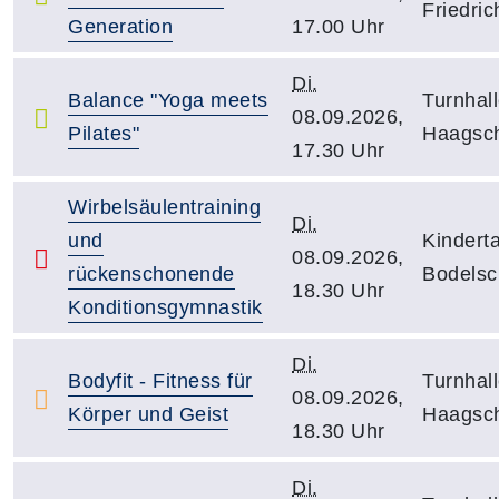
Friedri
Generation
17.00 Uhr
Di.
Balance "Yoga meets
Turnhal
08.09.2026,
Pilates"
Haagsch
17.30 Uhr
Wirbelsäulentraining
Di.
und
Kinderta
08.09.2026,
rückenschonende
Bodelsch
18.30 Uhr
Konditionsgymnastik
Di.
Bodyfit - Fitness für
Turnhal
08.09.2026,
Körper und Geist
Haagsch
18.30 Uhr
Di.