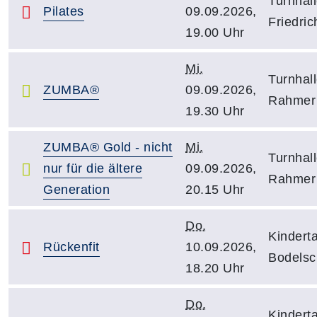
Turnhal
Pilates
09.09.2026,
Friedri
19.00 Uhr
Mi.
Turnhal
ZUMBA®
09.09.2026,
Rahmer 
19.30 Uhr
ZUMBA® Gold - nicht
Mi.
Turnhal
nur für die ältere
09.09.2026,
Rahmer 
Generation
20.15 Uhr
Do.
Kinderta
Rückenfit
10.09.2026,
Bodelsch
18.20 Uhr
Do.
Kinderta