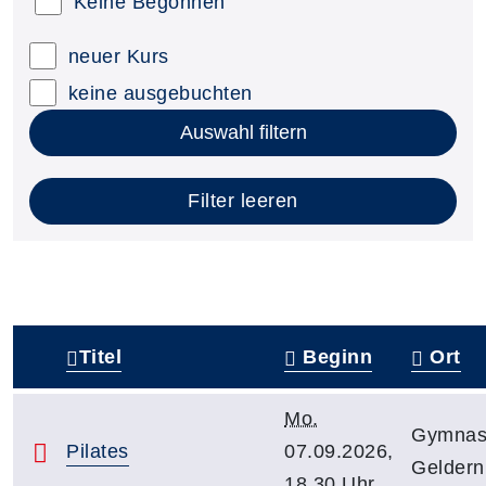
Keine Begonnen
neuer Kurs
keine ausgebuchten
Auswahl filtern
Filter leeren
Titel
Beginn
Ort
–
Mo.
Gymnast
Pilates
07.09.2026,
Geldern
18.30 Uhr