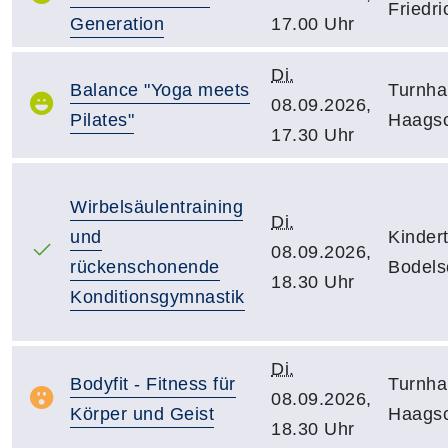
Friedr
Generation
17.00 Uhr
Di.
Balance "Yoga meets
Turnha
08.09.2026,
Pilates"
Haagsc
17.30 Uhr
Wirbelsäulentraining
Di.
und
Kindert
08.09.2026,
rückenschonende
Bodels
18.30 Uhr
Konditionsgymnastik
Di.
Bodyfit - Fitness für
Turnha
08.09.2026,
Körper und Geist
Haagsc
18.30 Uhr