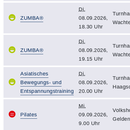
Di.
Turnha
ZUMBA®
08.09.2026,
Wacht
18.30 Uhr
Di.
Turnha
ZUMBA®
08.09.2026,
Wacht
19.15 Uhr
Asiatisches
Di.
Turnha
Bewegungs- und
08.09.2026,
Haagsc
Entspannungstraining
20.00 Uhr
Mi.
Volksh
Pilates
09.09.2026,
Gelder
9.00 Uhr