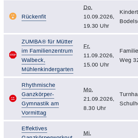
Do.
Kindert
Rückenfit
10.09.2026,
Bodels
19.30 Uhr
ZUMBA® für Mütter
Fr.
im Familienzentrum
Famili
11.09.2026,
Walbeck,
Weg 32
15.00 Uhr
Mühlenkindergarten
Rhythmische
Mo.
Ganzkörper-
Turnha
21.09.2026,
Gymnastik am
Schulh
8.30 Uhr
Vormittag
Effektives
Mi.
Ganzkörperworkout