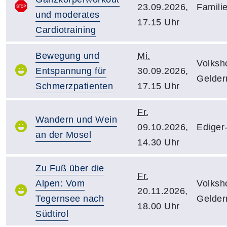
23.09.2026,
Famili
und moderates
17.15 Uhr
Cardiotraining
Bewegung und
Mi.
Volksh
Entspannung für
30.09.2026,
Gelder
Schmerzpatienten
17.15 Uhr
Fr.
Wandern und Wein
09.10.2026,
Ediger-
an der Mosel
14.30 Uhr
Zu Fuß über die
Fr.
Alpen: Vom
Volksh
20.11.2026,
Tegernsee nach
Gelder
18.00 Uhr
Südtirol