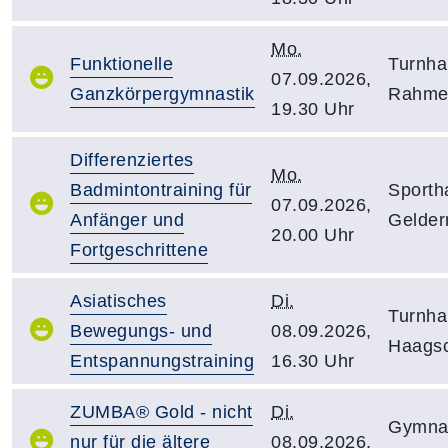
Mo.
Funktionelle
Turnha
07.09.2026,
Ganzkörpergymnastik
Rahmer
19.30 Uhr
Differenziertes
Mo.
Badmintontraining für
Sporth
07.09.2026,
Anfänger und
Gelder
20.00 Uhr
Fortgeschrittene
Asiatisches
Di.
Turnha
Bewegungs- und
08.09.2026,
Haagsc
Entspannungstraining
16.30 Uhr
ZUMBA® Gold - nicht
Di.
Gymnas
nur für die ältere
08.09.2026,