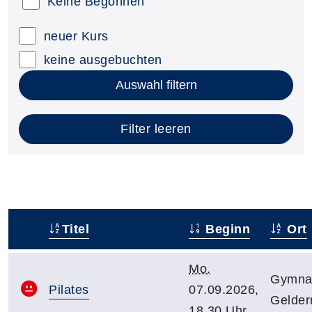
Keine Begonnen
neuer Kurs
keine ausgebuchten
Auswahl filtern
Filter leeren
Titel
Beginn
Ort
–
Mo.
Gymnas
Pilates
07.09.2026,
Gelder
18.30 Uhr