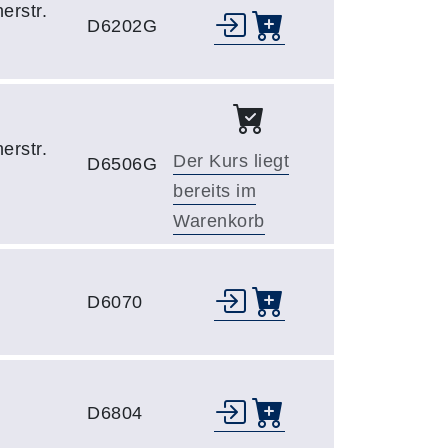
erstr.
D6202G
erstr.
Der Kurs liegt
D6506G
bereits im
Warenkorb
D6070
D6804