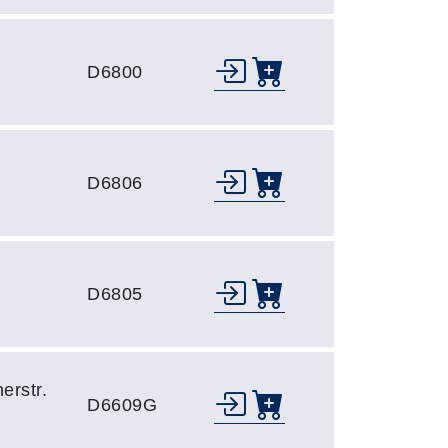
D6800
D6806
D6805
erstr.
D6609G