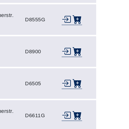
erstr.
D8555G
D8900
D6505
erstr.
D6611G