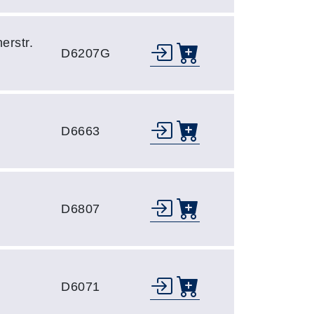
erstr.
D6207G
D6663
D6807
D6071