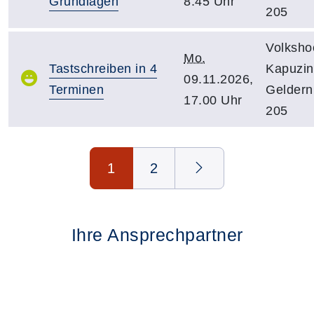
Grundlagen
8.45 Uhr
205
Volksho
Mo.
Tastschreiben in 4
Kapuzine
09.11.2026,
Terminen
Gelder
17.00 Uhr
205
Seite 1 von 2
1
2
Ihre Ansprechpartner