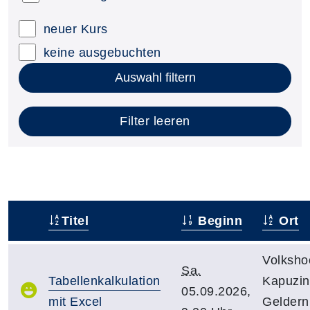
neuer Kurs
keine ausgebuchten
Auswahl filtern
Filter leeren
Titel
Beginn
Ort
–
Volksho
Sa.
Tabellenkalkulation
Kapuzine
05.09.2026,
mit Excel
Gelder