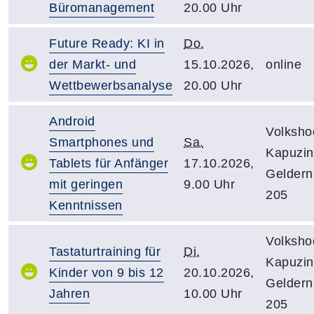
Büromanagement
20.00 Uhr
Future Ready: KI in
Do.
der Markt- und
15.10.2026,
online
Wettbewerbsanalyse
20.00 Uhr
Android
Volksho
Smartphones und
Sa.
Kapuzine
Tablets für Anfänger
17.10.2026,
Gelder
mit geringen
9.00 Uhr
205
Kenntnissen
Volksho
Tastaturtraining für
Di.
Kapuzine
Kinder von 9 bis 12
20.10.2026,
Gelder
Jahren
10.00 Uhr
205