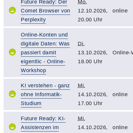
Future Ready: Der
Mo.
Comet Browser von
12.10.2026,
online
Perplexity
20.00 Uhr
Online-Konten und
digitale Daten: Was
Di.
passiert damit
13.10.2026,
Online-
eigentlic - Online-
18.00 Uhr
Workshop
KI verstehen - ganz
Mi.
ohne Informatik-
14.10.2026,
online
Studium
17.00 Uhr
Future Ready: KI-
Mi.
Assistenzen im
14.10.2026,
online