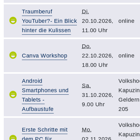
Traumberuf
Di.
YouTuber?- Ein Blick
20.10.2026,
online
hinter die Kulissen
11.00 Uhr
Do.
Canva Workshop
22.10.2026,
online
18.00 Uhr
Android
Volksho
Sa.
Smartphones und
Kapuzine
31.10.2026,
Tablets -
Gelder
9.00 Uhr
Aufbaustufe
205
Volksho
Erste Schritte mit
Mo.
Kapuzine
dem PC für
02.11.2026,