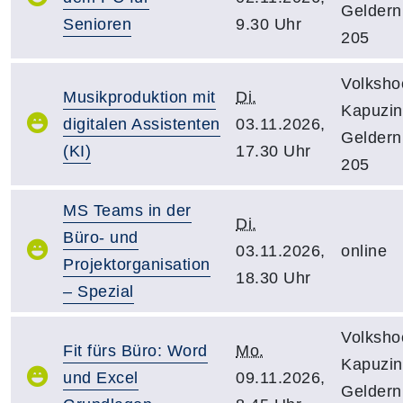
Gelder
Senioren
9.30 Uhr
205
Volksho
Musikproduktion mit
Di.
Kapuzine
digitalen Assistenten
03.11.2026,
Gelder
(KI)
17.30 Uhr
205
MS Teams in der
Di.
Büro- und
03.11.2026,
online
Projektorganisation
18.30 Uhr
– Spezial
Volksho
Fit fürs Büro: Word
Mo.
Kapuzine
und Excel
09.11.2026,
Gelder