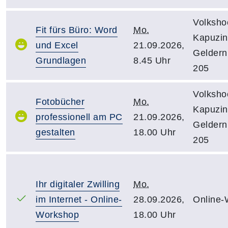
Volksho
Fit fürs Büro: Word
Mo.
Kapuzine
und Excel
21.09.2026,
Gelder
Grundlagen
8.45 Uhr
205
Volksho
Fotobücher
Mo.
Kapuzine
professionell am PC
21.09.2026,
Gelder
gestalten
18.00 Uhr
205
Ihr digitaler Zwilling
Mo.
im Internet - Online-
28.09.2026,
Online-
Workshop
18.00 Uhr