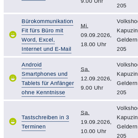
9.00 Uhr
205
Bürokommunikation
Volksho
Mi.
Fit fürs Büro mit
Kapuzine
09.09.2026,
Word, Excel,
Gelder
18.00 Uhr
Internet und E-Mail
205
Android
Volksho
Sa.
Smartphones und
Kapuzine
12.09.2026,
Tablets für Anfänger
Gelder
9.00 Uhr
ohne Kenntnisse
205
Volksho
Sa.
Tastschreiben in 3
Kapuzine
19.09.2026,
Terminen
Gelder
10.00 Uhr
205