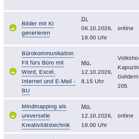
Di.
Bilder mit KI
06.10.2026,
online
generieren
18.00 Uhr
Bürokommunikation
Volksho
Fit fürs Büro mit
Mo.
Kapuzine
Word, Excel,
12.10.2026,
Gelder
Internet und E-Mail -
8.15 Uhr
205
BU
Mindmapping als
Mo.
universelle
12.10.2026,
online
Kreativitätstechnik
18.00 Uhr