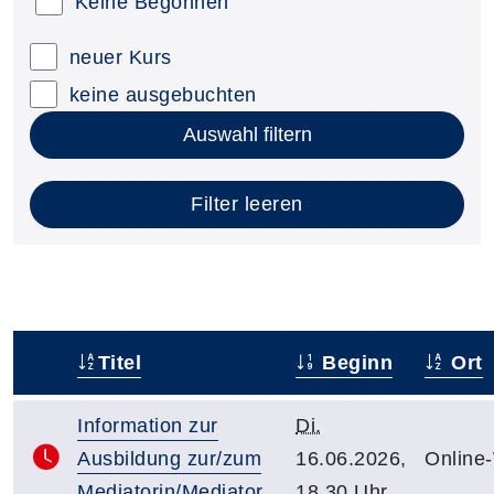
Keine Begonnen
neuer Kurs
keine ausgebuchten
Auswahl filtern
Filter leeren
Titel
Beginn
Ort
–
Information zur
Di.
Ausbildung zur/zum
16.06.2026,
Online
Mediatorin/Mediator
18.30 Uhr