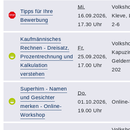
Mi.
Volksh
Tipps für Ihre
16.09.2026,
Kleve,
Bewerbung
17.30 Uhr
2-6
Kaufmännisches
Volksh
Rechnen - Dreisatz,
Fr.
Kapuzin
Prozentrechnung und
25.09.2026,
Gelder
Kalkulation
17.00 Uhr
202
verstehen
Superhirn - Namen
Do.
und Gesichter
01.10.2026,
Online
merken - Online-
19.00 Uhr
Workshop
Volksh