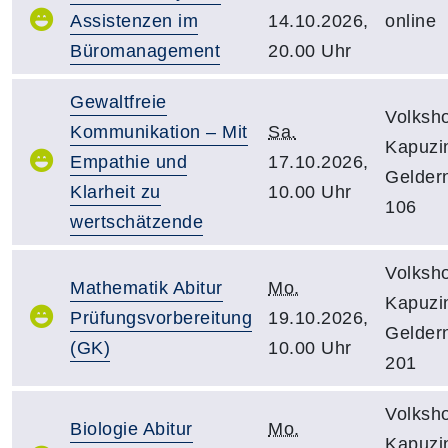
Assistenzen im
14.10.2026,
online
Büromanagement
20.00 Uhr
Gewaltfreie
Volksh
Kommunikation – Mit
Sa.
Kapuzin
Empathie und
17.10.2026,
Gelder
Klarheit zu
10.00 Uhr
106
wertschätzende
Volksh
Mathematik Abitur
Mo.
Kapuzin
Prüfungsvorbereitung
19.10.2026,
Gelder
(GK)
10.00 Uhr
201
Volksh
Biologie Abitur
Mo.
Kapuzin