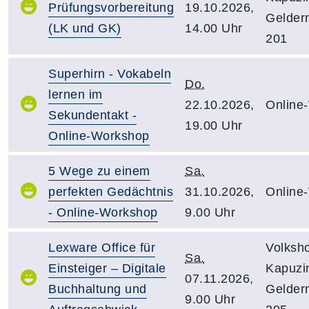
Prüfungsvorbereitung
19.10.2026,
Gelder
(LK und GK)
14.00 Uhr
201
Superhirn - Vokabeln
Do.
lernen im
22.10.2026,
Online
Sekundentakt -
19.00 Uhr
Online-Workshop
5 Wege zu einem
Sa.
perfekten Gedächtnis
31.10.2026,
Online
- Online-Workshop
9.00 Uhr
Lexware Office für
Volksh
Sa.
Einsteiger – Digitale
Kapuzin
07.11.2026,
Buchhaltung und
Gelder
9.00 Uhr