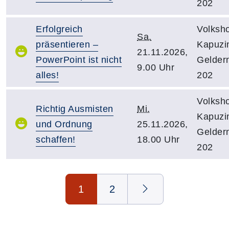
202
Erfolgreich
Volksh
Sa.
präsentieren –
Kapuzin
21.11.2026,
PowerPoint ist nicht
Gelder
9.00 Uhr
alles!
202
Volksh
Richtig Ausmisten
Mi.
Kapuzin
und Ordnung
25.11.2026,
Gelder
schaffen!
18.00 Uhr
202
Seite 1 von 2
1
2