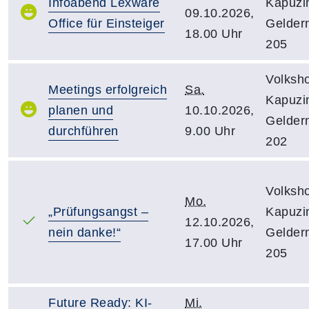
Infoabend Lexware
Kapuzin
09.10.2026,
Office für Einsteiger
Gelder
18.00 Uhr
205
Volksh
Meetings erfolgreich
Sa.
Kapuzin
planen und
10.10.2026,
Gelder
durchführen
9.00 Uhr
202
Volksh
Mo.
„Prüfungsangst –
Kapuzin
12.10.2026,
nein danke!“
Gelder
17.00 Uhr
205
Future Ready: KI-
Mi.