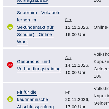
Auftragsabwick
205
Superhirn - Vokabeln
lernen im
Do.
Sekundentakt (für
12.11.2026,
Online
Schüler) - Online-
16.00 Uhr
Work
Volksh
Sa.
Gesprächs- und
Kapuzin
14.11.2026,
Verhandlungstraining
Gelder
10.00 Uhr
106
Volksh
Fit für die
Fr.
Kapuzin
kaufmännische
20.11.2026,
Gelder
Abschlussprüfung
17.00 Uhr