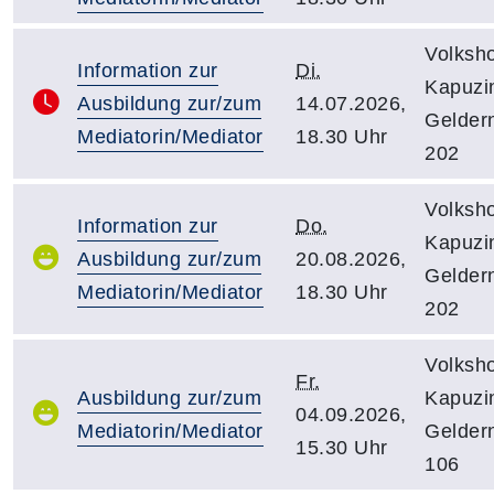
Volksh
Information zur
Di.
Kapuzin
Ausbildung zur/zum
14.07.2026,
Gelder
Mediatorin/Mediator
18.30 Uhr
202
Volksh
Information zur
Do.
Kapuzin
Ausbildung zur/zum
20.08.2026,
Gelder
Mediatorin/Mediator
18.30 Uhr
202
Volksh
Fr.
Ausbildung zur/zum
Kapuzin
04.09.2026,
Mediatorin/Mediator
Gelder
15.30 Uhr
106