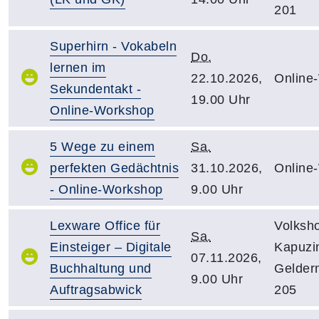
201
Superhirn - Vokabeln
Do.
lernen im
22.10.2026,
Online
Sekundentakt -
19.00 Uhr
Online-Workshop
5 Wege zu einem
Sa.
perfekten Gedächtnis
31.10.2026,
Online
- Online-Workshop
9.00 Uhr
Lexware Office für
Volksh
Sa.
Einsteiger – Digitale
Kapuzin
07.11.2026,
Buchhaltung und
Gelder
9.00 Uhr
Auftragsabwick
205