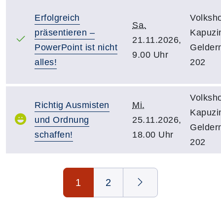
Erfolgreich
Volksh
Sa.
präsentieren –
Kapuzin
21.11.2026,
PowerPoint ist nicht
Gelder
9.00 Uhr
alles!
202
Volksh
Richtig Ausmisten
Mi.
Kapuzin
und Ordnung
25.11.2026,
Gelder
schaffen!
18.00 Uhr
202
Seite 1 von 2
1
2