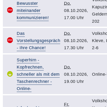
Bewusster
Do.
Kapuzin
miteinander
08.10.2026,
Gelder
kommunizieren!
17.00 Uhr
202
Das
Do.
Volksh
Vorstellungsgespräch
08.10.2026,
Kleve,
- Ihre Chance!
17.30 Uhr
2-6
Superhirn -
Kopfrechnen,
Do.
schneller als mit dem
08.10.2026,
Online
Taschenrechner -
19.00 Uhr
Online-
Volksh
Fr.