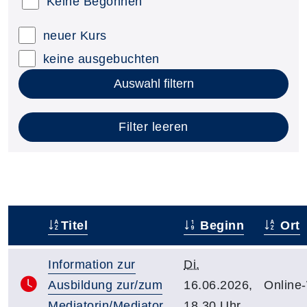
Keine Begonnen
neuer Kurs
keine ausgebuchten
Auswahl filtern
Filter leeren
Titel
Beginn
Ort
–
Information zur
Di.
Ausbildung zur/zum
16.06.2026,
Online
Mediatorin/Mediator
18.30 Uhr