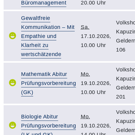
Büromanagement
20.00 Uhr
Gewaltfreie
Volksh
Kommunikation – Mit
Sa.
Kapuzin
Empathie und
17.10.2026,
Gelder
Klarheit zu
10.00 Uhr
106
wertschätzende
Volksh
Mathematik Abitur
Mo.
Kapuzin
Prüfungsvorbereitung
19.10.2026,
Gelder
(GK)
10.00 Uhr
201
Volksh
Biologie Abitur
Mo.
Kapuzin
Prüfungsvorbereitung
19.10.2026,
Gelder
(LK und GK)
14.00 Uhr