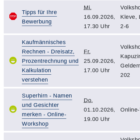
Mi.
Volksh
Tipps für Ihre
16.09.2026,
Kleve,
Bewerbung
17.30 Uhr
2-6
Kaufmännisches
Volksh
Rechnen - Dreisatz,
Fr.
Kapuzin
Prozentrechnung und
25.09.2026,
Gelder
Kalkulation
17.00 Uhr
202
verstehen
Superhirn - Namen
Do.
und Gesichter
01.10.2026,
Online
merken - Online-
19.00 Uhr
Workshop
Volksh