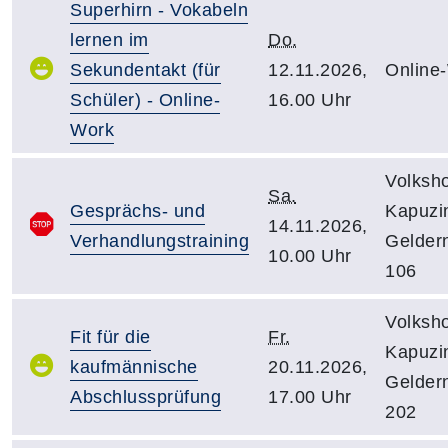
Superhirn - Vokabeln
lernen im
Do.
Sekundentakt (für
12.11.2026,
Online
Schüler) - Online-
16.00 Uhr
Work
Volksh
Sa.
Gesprächs- und
Kapuzin
14.11.2026,
Verhandlungstraining
Gelder
10.00 Uhr
106
Volksh
Fit für die
Fr.
Kapuzin
kaufmännische
20.11.2026,
Gelder
Abschlussprüfung
17.00 Uhr
202