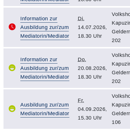
Volksh
Information zur
Di.
Kapuzin
Ausbildung zur/zum
14.07.2026,
Gelder
Mediatorin/Mediator
18.30 Uhr
202
Volksh
Information zur
Do.
Kapuzin
Ausbildung zur/zum
20.08.2026,
Gelder
Mediatorin/Mediator
18.30 Uhr
202
Volksh
Fr.
Ausbildung zur/zum
Kapuzin
04.09.2026,
Mediatorin/Mediator
Gelder
15.30 Uhr
106