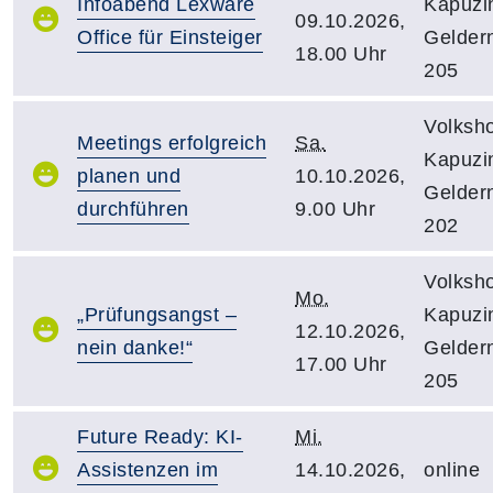
Infoabend Lexware
Kapuzin
09.10.2026,
Office für Einsteiger
Gelder
18.00 Uhr
205
Volksh
Meetings erfolgreich
Sa.
Kapuzin
planen und
10.10.2026,
Gelder
durchführen
9.00 Uhr
202
Volksh
Mo.
„Prüfungsangst –
Kapuzin
12.10.2026,
nein danke!“
Gelder
17.00 Uhr
205
Future Ready: KI-
Mi.
Assistenzen im
14.10.2026,
online