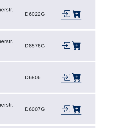
erstr.
D6022G
erstr.
D8576G
D6806
erstr.
D6007G