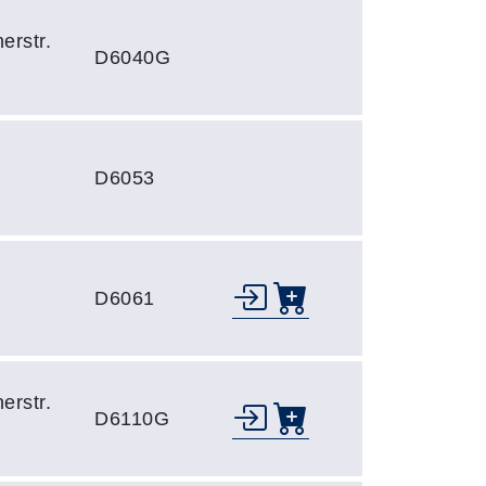
erstr.
D6040G
D6053
D6061
erstr.
D6110G