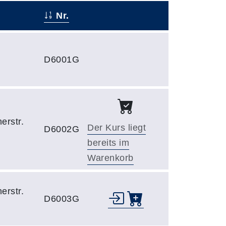
Nr.
–
D6001G
erstr.
Der Kurs liegt
D6002G
bereits im
Warenkorb
erstr.
D6003G