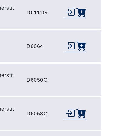
erstr.
D6111G
D6064
erstr.
D6050G
erstr.
D6058G