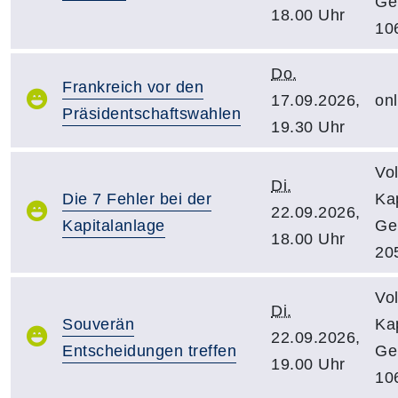
Ge
18.00 Uhr
10
Do.
Frankreich vor den
17.09.2026,
onl
Präsidentschaftswahlen
19.30 Uhr
Vo
Di.
Die 7 Fehler bei der
Kap
22.09.2026,
Kapitalanlage
Ge
18.00 Uhr
20
Vo
Di.
Souverän
Kap
22.09.2026,
Entscheidungen treffen
Ge
19.00 Uhr
10