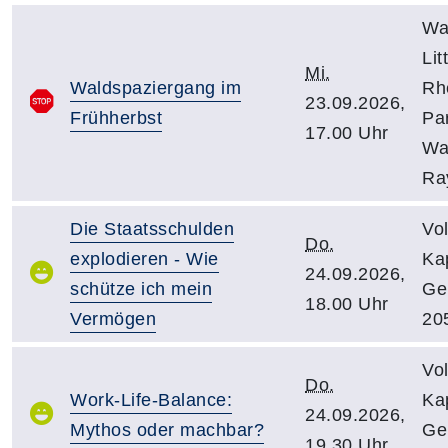
Wa
Lit
Mi.
Waldspaziergang im
Rh
23.09.2026,
Frühherbst
Pa
17.00 Uhr
Wa
Ra
Die Staatsschulden
Vo
Do.
explodieren - Wie
Kap
24.09.2026,
schütze ich mein
Ge
18.00 Uhr
Vermögen
20
Vo
Do.
Work-Life-Balance:
Kap
24.09.2026,
Mythos oder machbar?
Ge
19.30 Uhr