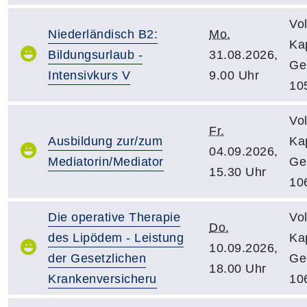
Vo
Niederländisch B2:
Mo.
Kap
Bildungsurlaub -
31.08.2026,
Ge
Intensivkurs V
9.00 Uhr
10
Vo
Fr.
Ausbildung zur/zum
Kap
04.09.2026,
Mediatorin/Mediator
Ge
15.30 Uhr
10
Die operative Therapie
Vo
Do.
des Lipödem - Leistung
Kap
10.09.2026,
der Gesetzlichen
Ge
18.00 Uhr
Krankenversicheru
10