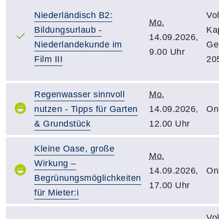
Niederländisch B2:
Vo
Mo.
Bildungsurlaub -
Kap
14.09.2026,
Niederlandekunde im
Ge
9.00 Uhr
Film III
20
Regenwasser sinnvoll
Mo.
nutzen - Tipps für Garten
14.09.2026,
On
& Grundstück
12.00 Uhr
Kleine Oase, große
Mo.
Wirkung –
14.09.2026,
On
Begrünungsmöglichkeiten
17.00 Uhr
für Mieter:i
Vo