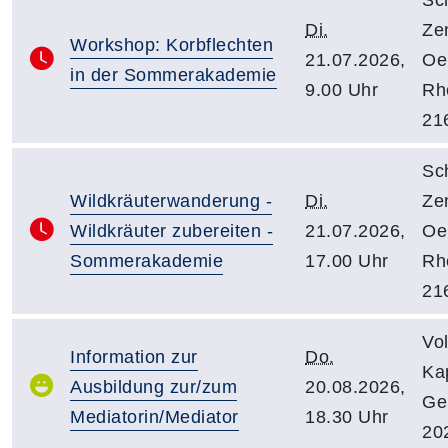
Di.
Ze
Workshop: Korbflechten
21.07.2026,
Oe
in der Sommerakademie
9.00 Uhr
Rhe
21
Sc
Wildkräuterwanderung -
Di.
Ze
Wildkräuter zubereiten -
21.07.2026,
Oe
Sommerakademie
17.00 Uhr
Rhe
21
Vo
Information zur
Do.
Kap
Ausbildung zur/zum
20.08.2026,
Ge
Mediatorin/Mediator
18.30 Uhr
20