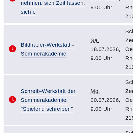
nehmen, sich Zeit lassen,
9.00 Uhr
Rhe
sich e
21
Sc
Sa.
Ze
Bildhauer-Werkstatt -
18.07.2026,
Oe
Sommerakademie
9.00 Uhr
Rhe
21
Sc
Schreib-Werkstatt der
Mo.
Ze
Sommerakademie:
20.07.2026,
Oe
"Spielend schreiben"
9.00 Uhr
Rhe
21
Sc