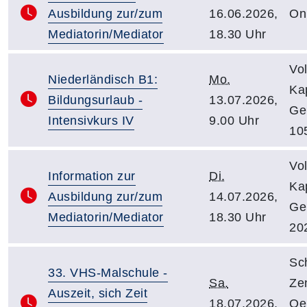
Ausbildung zur/zum
16.06.2026,
On
Mediatorin/Mediator
18.30 Uhr
Vo
Niederländisch B1:
Mo.
Kap
Bildungsurlaub -
13.07.2026,
Ge
Intensivkurs IV
9.00 Uhr
10
Vo
Information zur
Di.
Kap
Ausbildung zur/zum
14.07.2026,
Ge
Mediatorin/Mediator
18.30 Uhr
20
Sc
33. VHS-Malschule -
Sa.
Ze
Auszeit, sich Zeit
18.07.2026,
Oe