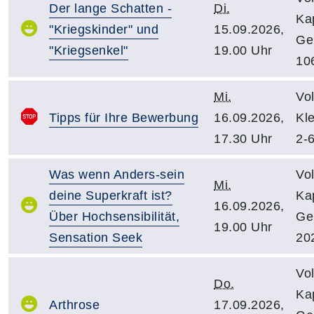
Der lange Schatten -
Di.
Kap
"Kriegskinder" und
15.09.2026,
Ge
"Kriegsenkel"
19.00 Uhr
10
Mi.
Vo
Tipps für Ihre Bewerbung
16.09.2026,
Kl
17.30 Uhr
2-
Was wenn Anders-sein
Vo
Mi.
deine Superkraft ist?
Kap
16.09.2026,
Über Hochsensibilität,
Ge
19.00 Uhr
Sensation Seek
20
Vo
Do.
Kap
Arthrose
17.09.2026,