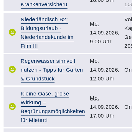
18.00 Uhr
Krankenversicheru
10
Niederländisch B2:
Vo
Mo.
Bildungsurlaub -
Kap
14.09.2026,
Niederlandekunde im
Ge
9.00 Uhr
Film III
20
Regenwasser sinnvoll
Mo.
nutzen - Tipps für Garten
14.09.2026,
On
& Grundstück
12.00 Uhr
Kleine Oase, große
Mo.
Wirkung –
14.09.2026,
On
Begrünungsmöglichkeiten
17.00 Uhr
für Mieter:i