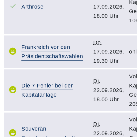
Kap
Arthrose
17.09.2026,
Ge
18.00 Uhr
10
Do.
Frankreich vor den
17.09.2026,
onl
Präsidentschaftswahlen
19.30 Uhr
Vo
Di.
Die 7 Fehler bei der
Kap
22.09.2026,
Kapitalanlage
Ge
18.00 Uhr
20
Vo
Di.
Souverän
Kap
22.09.2026,