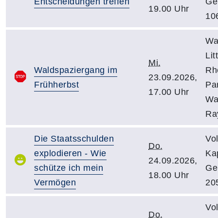
Entscheidungen treffen
Ge
19.00 Uhr
10
Wa
Lit
Mi.
Waldspaziergang im
Rh
23.09.2026,
Frühherbst
Pa
17.00 Uhr
Wa
Ra
Die Staatsschulden
Vo
Do.
explodieren - Wie
Kap
24.09.2026,
schütze ich mein
Ge
18.00 Uhr
Vermögen
20
Vo
Do.