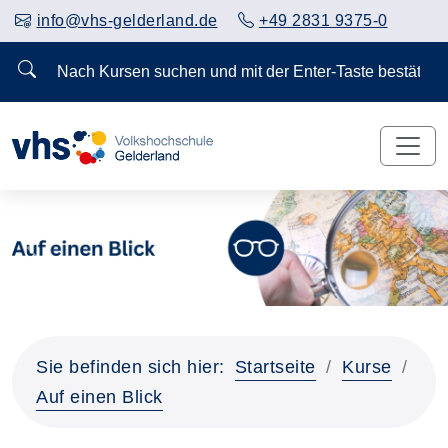
info@vhs-gelderland.de
+49 2831 9375-0
Nach Kursen suchen und mit der Enter-Taste bestä
Vorheriges Slider-Bild anzeigen
Näch
Sie befinden sich hier:
Startseite
Kurse
Auf einen Blick