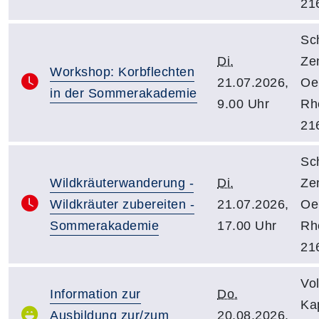
21
Sc
Di.
Ze
Workshop: Korbflechten
21.07.2026,
Oe
in der Sommerakademie
9.00 Uhr
Rhe
21
Sc
Wildkräuterwanderung -
Di.
Ze
Wildkräuter zubereiten -
21.07.2026,
Oe
Sommerakademie
17.00 Uhr
Rhe
21
Vo
Information zur
Do.
Kap
Ausbildung zur/zum
20.08.2026,