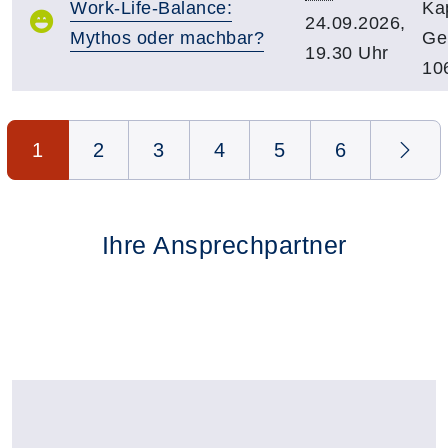
Work-Life-Balance:
Kap
24.09.2026,
Mythos oder machbar?
Ge
19.30 Uhr
10
Seite 1 von 6
1
2
3
4
5
6
Ihre Ansprechpartner