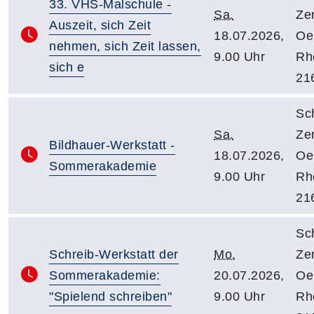
33. VHS-Malschule -
Sa.
Ze
Auszeit, sich Zeit
18.07.2026,
Oe
nehmen, sich Zeit lassen,
9.00 Uhr
Rhe
sich e
21
Sc
Sa.
Ze
Bildhauer-Werkstatt -
18.07.2026,
Oe
Sommerakademie
9.00 Uhr
Rhe
21
Sc
Schreib-Werkstatt der
Mo.
Ze
Sommerakademie:
20.07.2026,
Oe
"Spielend schreiben"
9.00 Uhr
Rhe