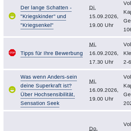
Vo
Der lange Schatten -
Di.
Kap
"Kriegskinder" und
15.09.2026,
Ge
"Kriegsenkel"
19.00 Uhr
10
Mi.
Vo
Tipps für Ihre Bewerbung
16.09.2026,
Kl
17.30 Uhr
2-
Was wenn Anders-sein
Vo
Mi.
deine Superkraft ist?
Kap
16.09.2026,
Über Hochsensibilität,
Ge
19.00 Uhr
Sensation Seek
20
Vo
Do.