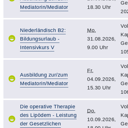
Ge
Mediatorin/Mediator
18.30 Uhr
20
Vo
Niederländisch B2:
Mo.
Kap
Bildungsurlaub -
31.08.2026,
Ge
Intensivkurs V
9.00 Uhr
10
Vo
Fr.
Ausbildung zur/zum
Kap
04.09.2026,
Mediatorin/Mediator
Ge
15.30 Uhr
10
Die operative Therapie
Vo
Do.
des Lipödem - Leistung
Kap
10.09.2026,
der Gesetzlichen
Ge