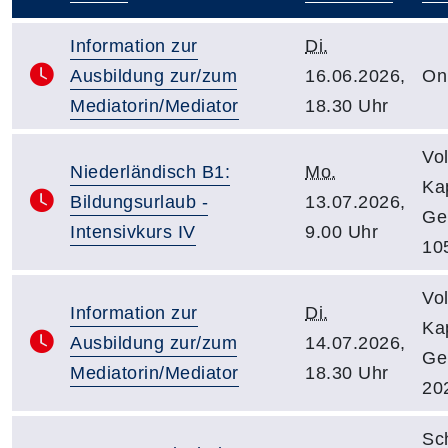
–
Information zur
Di.
Ausbildung zur/zum
16.06.2026,
On
Mediatorin/Mediator
18.30 Uhr
Vo
Niederländisch B1:
Mo.
Kap
Bildungsurlaub -
13.07.2026,
Ge
Intensivkurs IV
9.00 Uhr
10
Vo
Information zur
Di.
Kap
Ausbildung zur/zum
14.07.2026,
Ge
Mediatorin/Mediator
18.30 Uhr
20
Sc