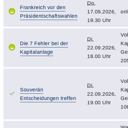
Do.
Frankreich vor den
17.09.2026,
onl
Präsidentschaftswahlen
19.30 Uhr
Vo
Di.
Die 7 Fehler bei der
Kap
22.09.2026,
Kapitalanlage
Ge
18.00 Uhr
20
Vo
Di.
Souverän
Kap
22.09.2026,
Entscheidungen treffen
Ge
19.00 Uhr
10
Wa