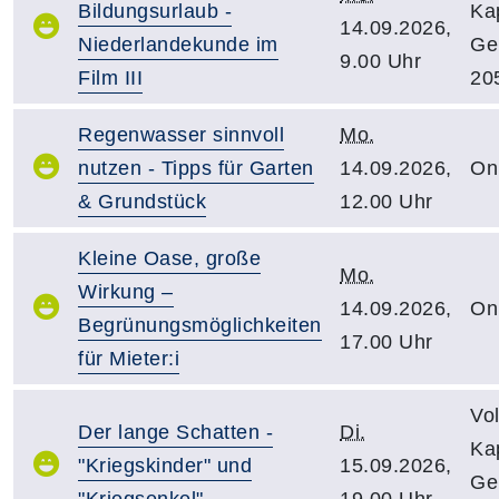
Bildungsurlaub -
Kap
14.09.2026,
Niederlandekunde im
Ge
9.00 Uhr
Film III
20
Regenwasser sinnvoll
Mo.
nutzen - Tipps für Garten
14.09.2026,
On
& Grundstück
12.00 Uhr
Kleine Oase, große
Mo.
Wirkung –
14.09.2026,
On
Begrünungsmöglichkeiten
17.00 Uhr
für Mieter:i
Vo
Der lange Schatten -
Di.
Kap
"Kriegskinder" und
15.09.2026,
Ge
"Kriegsenkel"
19.00 Uhr