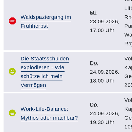
Lit
Mi.
Waldspaziergang im
Rh
23.09.2026,
Frühherbst
Pa
17.00 Uhr
Wa
Ra
Die Staatsschulden
Vo
Do.
explodieren - Wie
Kap
24.09.2026,
schütze ich mein
Ge
18.00 Uhr
Vermögen
20
Vo
Do.
Work-Life-Balance:
Kap
24.09.2026,
Mythos oder machbar?
Ge
19.30 Uhr
10