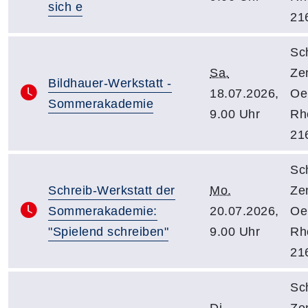
sich e
21
Sc
Sa.
Ze
Bildhauer-Werkstatt -
18.07.2026,
Oe
Sommerakademie
9.00 Uhr
Rhe
21
Sc
Schreib-Werkstatt der
Mo.
Ze
Sommerakademie:
20.07.2026,
Oe
"Spielend schreiben"
9.00 Uhr
Rhe
21
Sc
Di.
Ze