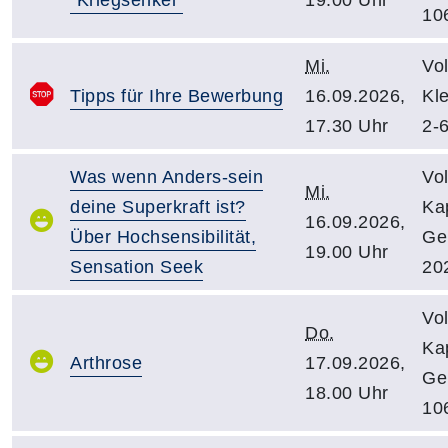
10
Mi.
Vo
Tipps für Ihre Bewerbung
16.09.2026,
Kl
17.30 Uhr
2-
Was wenn Anders-sein
Vo
Mi.
deine Superkraft ist?
Kap
16.09.2026,
Über Hochsensibilität,
Ge
19.00 Uhr
Sensation Seek
20
Vo
Do.
Kap
Arthrose
17.09.2026,
Ge
18.00 Uhr
10