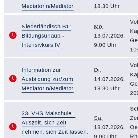
Mediatorin/Mediator
18.30 Uhr
Vo
Niederländisch B1:
Mo.
Kap
Bildungsurlaub -
13.07.2026,
Ge
Intensivkurs IV
9.00 Uhr
10
Vo
Information zur
Di.
Kap
Ausbildung zur/zum
14.07.2026,
Ge
Mediatorin/Mediator
18.30 Uhr
20
Sc
33. VHS-Malschule -
Sa.
Ze
Auszeit, sich Zeit
18.07.2026,
Oe
nehmen, sich Zeit lassen,
9.00 Uhr
Rhe