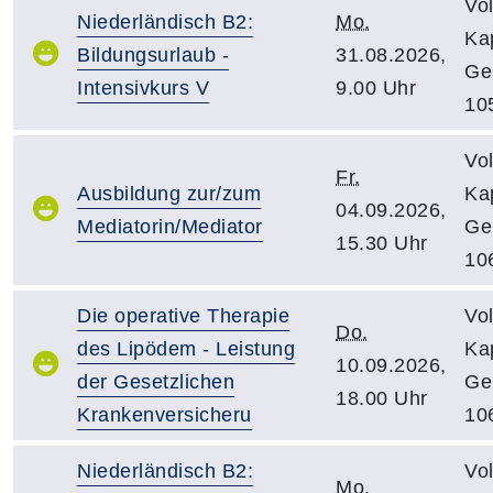
Vo
Niederländisch B2:
Mo.
Kap
Bildungsurlaub -
31.08.2026,
Ge
Intensivkurs V
9.00 Uhr
10
Vo
Fr.
Ausbildung zur/zum
Kap
04.09.2026,
Mediatorin/Mediator
Ge
15.30 Uhr
10
Die operative Therapie
Vo
Do.
des Lipödem - Leistung
Kap
10.09.2026,
der Gesetzlichen
Ge
18.00 Uhr
Krankenversicheru
10
Niederländisch B2:
Vo
Mo.