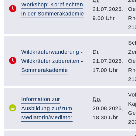
Workshop: Korbflechten
21.07.2026,
Oe
in der Sommerakademie
9.00 Uhr
Rhe
21
Sc
Wildkräuterwanderung -
Di.
Ze
Wildkräuter zubereiten -
21.07.2026,
Oe
Sommerakademie
17.00 Uhr
Rhe
21
Vo
Information zur
Do.
Kap
Ausbildung zur/zum
20.08.2026,
Ge
Mediatorin/Mediator
18.30 Uhr
20