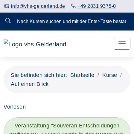
info@vhs-gelderland.de
+49 2831 9375-0
Nach Kursen suchen und mit der Enter-Taste bestä
Vorheriges Slider-Bild anzeigen
Näch
Sie befinden sich hier:
Startseite
Kurse
Auf einen Blick
Vorlesen
Veranstaltung "Souverän Entscheidungen