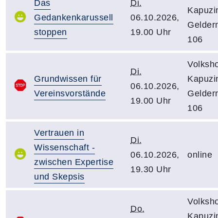
Das
Di.
Kapuzin
Gedankenkarussell
06.10.2026,
Gelder
stoppen
19.00 Uhr
106
Volksh
Di.
Grundwissen für
Kapuzin
06.10.2026,
Vereinsvorstände
Gelder
19.00 Uhr
106
Vertrauen in
Di.
Wissenschaft -
06.10.2026,
online
zwischen Expertise
19.30 Uhr
und Skepsis
Volksh
Do.
Kapuzin