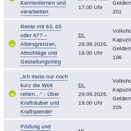
Kennenlernen und
Gelder
17.00 Uhr
verarbeiten
201
Rente mit 63, 65
Volksh
oder 67? –
Di.
Kapuzin
Altersgrenzen,
29.09.2026,
Gelder
Abschläge und
18.00 Uhr
106
Gestaltungsmög
„Ich muss nur noch
Volksh
kurz die Welt
Di.
Kapuzin
retten…“ - Über
29.09.2026,
Gelder
Krafträuber und
19.00 Uhr
205
Kraftspender
Prüfung und
Mi.