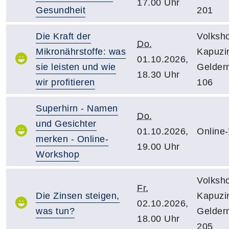
17.00 Uhr
Gesundheit
201
Die Kraft der
Volksh
Do.
Mikronährstoffe: was
Kapuzin
01.10.2026,
sie leisten und wie
Gelder
18.30 Uhr
wir profitieren
106
Superhirn - Namen
Do.
und Gesichter
01.10.2026,
Online
merken - Online-
19.00 Uhr
Workshop
Volksh
Fr.
Die Zinsen steigen,
Kapuzin
02.10.2026,
was tun?
Gelder
18.00 Uhr
205