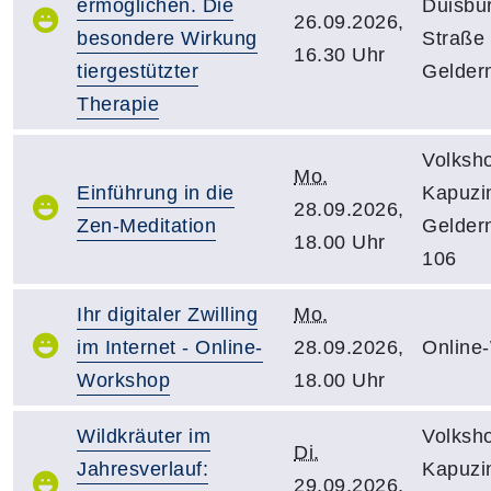
ermöglichen. Die
Duisbu
26.09.2026,
besondere Wirkung
Straße
16.30 Uhr
tiergestützter
Gelder
Therapie
Volksh
Mo.
Einführung in die
Kapuzin
28.09.2026,
Zen-Meditation
Gelder
18.00 Uhr
106
Ihr digitaler Zwilling
Mo.
im Internet - Online-
28.09.2026,
Online
Workshop
18.00 Uhr
Wildkräuter im
Volksh
Di.
Jahresverlauf:
Kapuzin
29.09.2026,