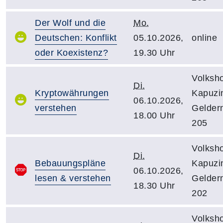
Der Wolf und die
Mo.
Deutschen: Konflikt
05.10.2026,
online
oder Koexistenz?
19.30 Uhr
Volksh
Di.
Kryptowährungen
Kapuzin
06.10.2026,
verstehen
Gelder
18.00 Uhr
205
Volksh
Di.
Bebauungspläne
Kapuzin
06.10.2026,
lesen & verstehen
Gelder
18.30 Uhr
202
Volksh