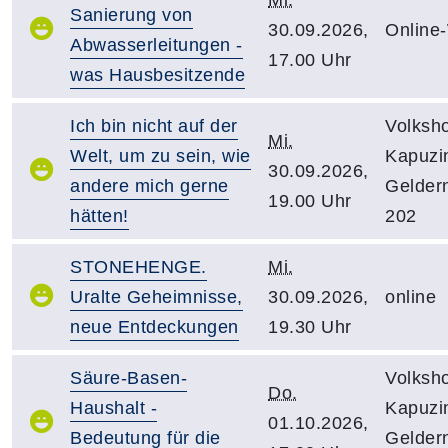
Sanierung von
30.09.2026,
Online
Abwasserleitungen -
17.00 Uhr
was Hausbesitzende
Ich bin nicht auf der
Volksh
Mi.
Welt, um zu sein, wie
Kapuzin
30.09.2026,
andere mich gerne
Gelder
19.00 Uhr
hätten!
202
STONEHENGE.
Mi.
Uralte Geheimnisse,
30.09.2026,
online
neue Entdeckungen
19.30 Uhr
Säure-Basen-
Volksh
Do.
Haushalt -
Kapuzin
01.10.2026,
Bedeutung für die
Gelder