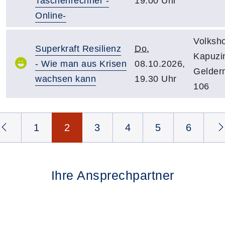
Taschenrechner -
19.00 Uhr
Online-
Volksh
Superkraft Resilienz
Do.
Kapuzin
- Wie man aus Krisen
08.10.2026,
Gelder
wachsen kann
19.30 Uhr
106
Seite 2 von 6
1
2
3
4
5
6
Ihre Ansprechpartner