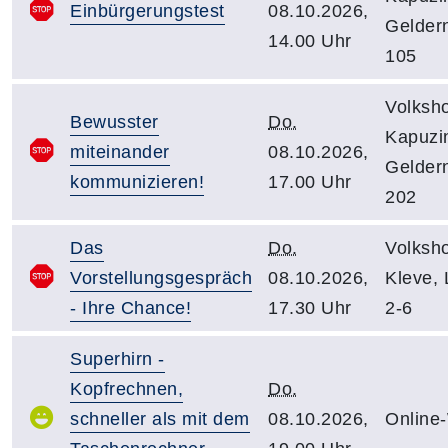
Einbürgerungstest
08.10.2026,
Gelder
14.00 Uhr
105
Volksh
Bewusster
Do.
Kapuzin
miteinander
08.10.2026,
Gelder
kommunizieren!
17.00 Uhr
202
Das
Do.
Volksh
Vorstellungsgespräch
08.10.2026,
Kleve,
- Ihre Chance!
17.30 Uhr
2-6
Superhirn -
Kopfrechnen,
Do.
schneller als mit dem
08.10.2026,
Online